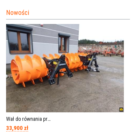
Nowości
Wał do równania pryzm z kiszonką -TORNADO-SPAWEX
33,900 zł