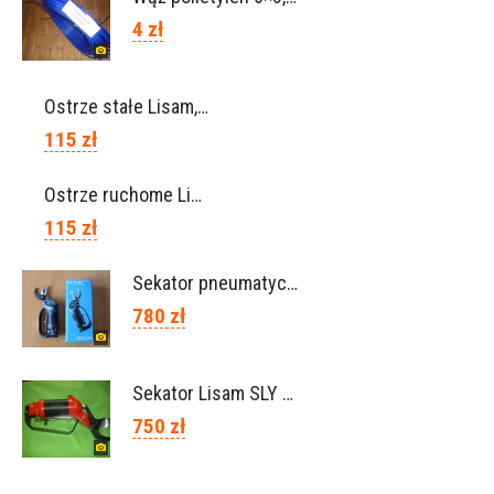
4 zł
Ostrze stałe Lisam, Ref. A1206
115 zł
Ostrze ruchome Lisam, Ref. A1208
115 zł
Sekator pneumatyczny VICTORY (Campagnola Włochy)
780 zł
Sekator Lisam SLY / przedłużki 0,5m 1m (Włochy)
750 zł