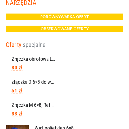
NARZĘDZIA
PORÓWNYWARKA OFERT
OBSERWOWANE OFERTY
Oferty
specjalne
Złączka obrotowa Lisam do węża 6×8 / Ref. 0160.0100
30 zł
złączka D 6×8 do węża, Ref. 0113.0106
51 zł
Złączka M 6×8, Ref. 0115.0102
33 zł
Wąż polietylen 6×8, Ref.0120.0203