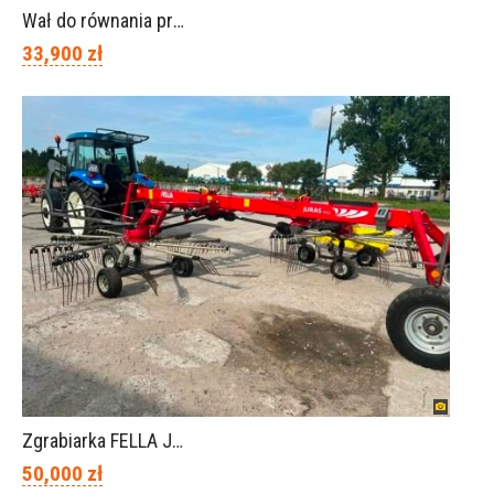
Wał do równania pryzm z kiszonką -TORNADO-SPAWEX
33,900 zł
Zgrabiarka FELLA JURA 1402
50,000 zł