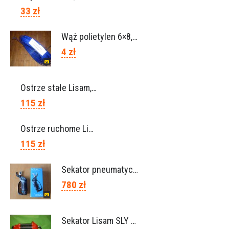
33 zł
Wąż polietylen 6×8, Ref.0120.0203
4 zł
Ostrze stałe Lisam, Ref. A1206
115 zł
Ostrze ruchome Lisam, Ref. A1208
115 zł
Sekator pneumatyczny VICTORY (Campagnola Włochy)
780 zł
Sekator Lisam SLY / przedłużki 0,5m 1m (Włochy)