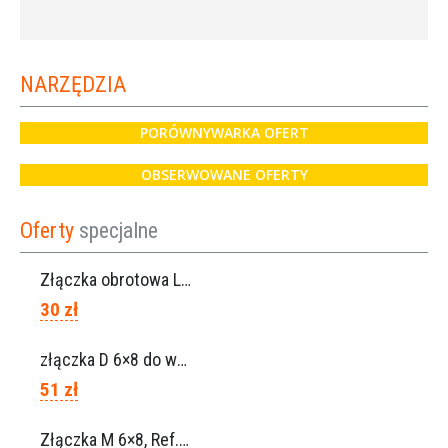
NARZĘDZIA
PORÓWNYWARKA OFERT
OBSERWOWANE OFERTY
Oferty
specjalne
Złączka obrotowa Lisam do węża 6×8 / Ref. 0160.0100
30 zł
złączka D 6×8 do węża, Ref. 0113.0106
51 zł
Złączka M 6×8, Ref. 0115.0102