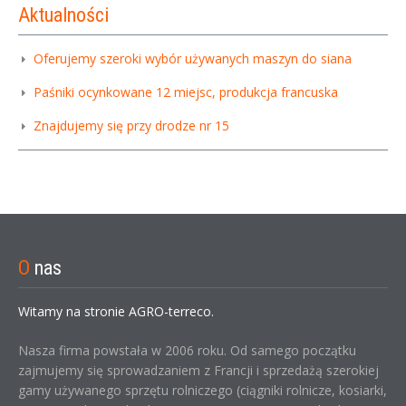
Aktualności
Oferujemy szeroki wybór używanych maszyn do siana
Paśniki ocynkowane 12 miejsc, produkcja francuska
Znajdujemy się przy drodze nr 15
O
nas
Witamy na stronie AGRO-terreco.
Nasza firma powstała w 2006 roku. Od samego początku
zajmujemy się sprowadzaniem z Francji i sprzedażą szerokiej
gamy używanego sprzętu rolniczego (ciągniki rolnicze, kosiarki,