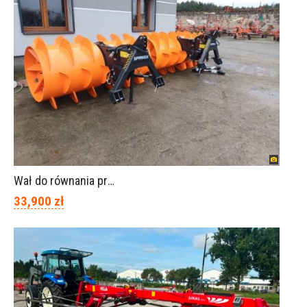
Wał do równania pryzm z kiszonką -TORNADO-SPAWEX
33,900 zł