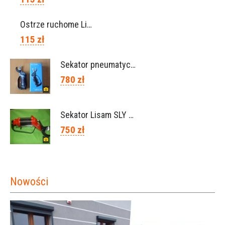
Ostrze ruchome Lisam, Ref. A1208
115 zł
Sekator pneumatyczny VICTORY (Campagnola Włochy)
780 zł
Sekator Lisam SLY / przedłużki 0,5m 1m (Włochy)
750 zł
Nowości