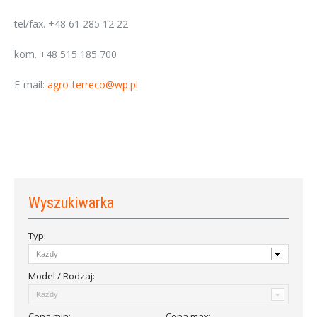
tel/fax. +48 61 285 12 22
kom. +48 515 185 700
E-mail:
agro-terreco@wp.pl
Wyszukiwarka
Typ:
Model / Rodzaj:
Cena
min
:
Cena
max
: