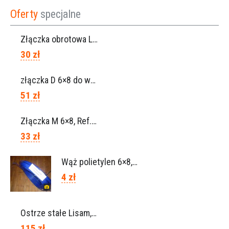
Oferty
specjalne
Złączka obrotowa Lisam do węża 6×8 / Ref. 0160.0100
30 zł
złączka D 6×8 do węża, Ref. 0113.0106
51 zł
Złączka M 6×8, Ref. 0115.0102
33 zł
Wąż polietylen 6×8, Ref.0120.0203
4 zł
Ostrze stałe Lisam, Ref. A1206
115 zł