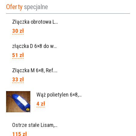
Oferty
specjalne
Złączka obrotowa Lisam do węża 6×8 / Ref. 0160.0100
30 zł
złączka D 6×8 do węża, Ref. 0113.0106
51 zł
Złączka M 6×8, Ref. 0115.0102
33 zł
Wąż polietylen 6×8, Ref.0120.0203
4 zł
Ostrze stałe Lisam, Ref. A1206
115 zł