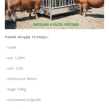
Paśnik okrągły 12 miejsc:
- ocynk
- wys. 1,28m
- szer. 2,3m
- średnica rur 49mm
- waga 193kg
- mocowanie trójpunkt