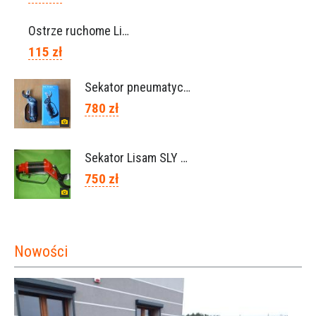
Ostrze ruchome Lisam, Ref. A1208
115 zł
Sekator pneumatyczny VICTORY (Campagnola Włochy)
780 zł
Sekator Lisam SLY / przedłużki 0,5m 1m (Włochy)
750 zł
Nowości