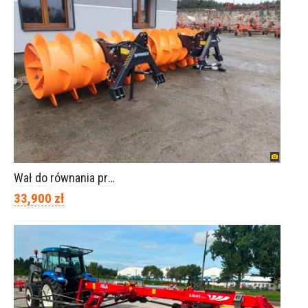
Wał do równania pryzm z kiszonką -TORNADO-SPAWEX
33,900 zł