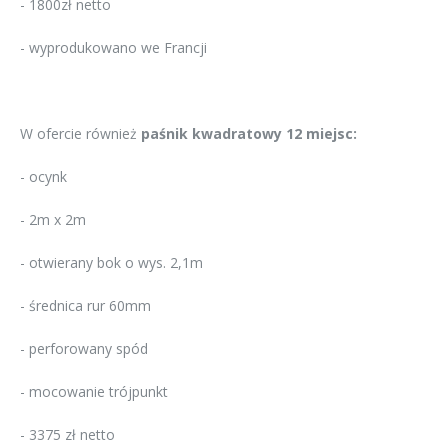
- 1800zł netto
- wyprodukowano we Francji
W ofercie również
paśnik kwadratowy 12 miejsc:
- ocynk
- 2m x 2m
- otwierany bok o wys. 2,1m
- średnica rur 60mm
- perforowany spód
- mocowanie trójpunkt
- 3375 zł netto