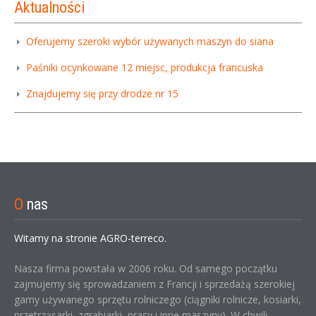
Aktualności
Oferujemy szeroki wybór używanych maszyn do siana
Paśniki ocynkowane 12 miejsc, produkcja francuska
Znajdujemy się przy drodze nr 15
O
nas
Witamy na stronie AGRO-terreco.
Nasza firma powstała w 2006 roku. Od samego początku
zajmujemy się sprowadzaniem z Francji i sprzedażą szerokiej
gamy używanego sprzętu rolniczego (ciągniki rolnicze, kosiarki,
przetrząsarki, zgrabiarki, prasy i inne maszyny). W chwili