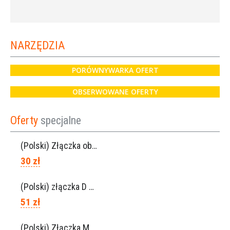
NARZĘDZIA
PORÓWNYWARKA OFERT
OBSERWOWANE OFERTY
Oferty
specjalne
(Polski) Złączka obrotowa Lisam do węża 6×8 / Ref. 0160.0100
30 zł
(Polski) złączka D 6×8 do węża, Ref. 0113.0106
51 zł
(Polski) Złączka M 6×8, Ref. 0115.0102