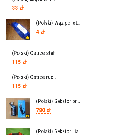
33 zł
(Polski) Wąż polietylen 6×8, Ref.0120.0203
4 zł
(Polski) Ostrze stałe Lisam, Ref. A1206
115 zł
(Polski) Ostrze ruchome Lisam, Ref. A1208
115 zł
(Polski) Sekator pneumatyczny VICTORY (Campagnola Włochy)
780 zł
(Polski) Sekator Lisam SLY / przedłużki 0,5m 1m (Włochy)