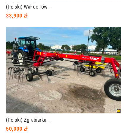
(Polski) Wał do równania pryzm z kiszonką -TORNADO-SPAWEX
33,900 zł
(Polski) Zgrabiarka FELLA JURA 1402
50,000 zł