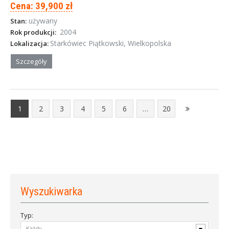
Cena: 39,900 zł
używany
Stan:
2004
Rok produkcji:
Starkówiec Piątkowski, Wielkopolska
Lokalizacja:
Szczegóły
1
2
3
4
5
6
…
20
Wyszukiwarka
Typ: