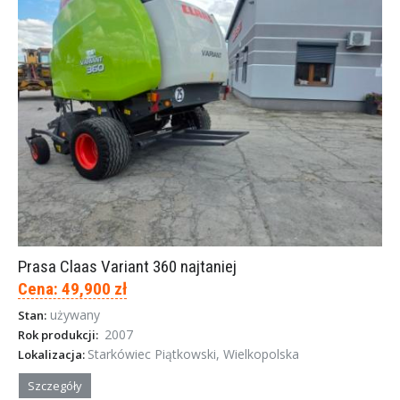
Prasa Claas Variant 360 najtaniej
Cena: 49,900 zł
używany
Stan:
2007
Rok produkcji:
Starkówiec Piątkowski, Wielkopolska
Lokalizacja:
Szczegóły