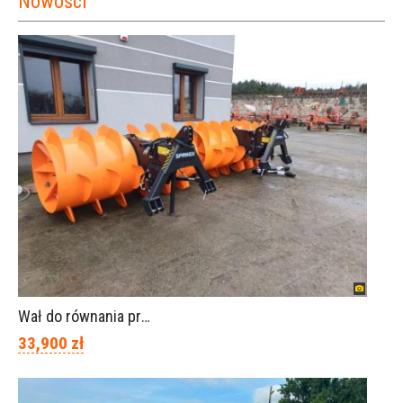
Nowości
Wał do równania pryzm z kiszonką -TORNADO-SPAWEX
33,900 zł