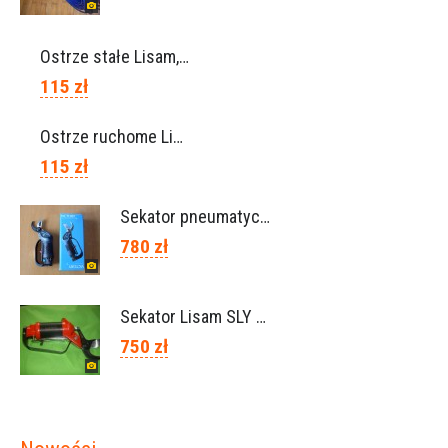
Ostrze stałe Lisam, Ref. A1206
115 zł
Ostrze ruchome Lisam, Ref. A1208
115 zł
Sekator pneumatyczny VICTORY (Campagnola Włochy)
780 zł
Sekator Lisam SLY / przedłużki 0,5m 1m (Włochy)
750 zł