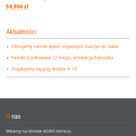
59,900 zł
Aktualności
Oferujemy szeroki wybór używanych maszyn do siana
Paśniki ocynkowane 12 miejsc, produkcja francuska
Znajdujemy się przy drodze nr 15
O
nas
Witamy na stronie AGRO-terreco.