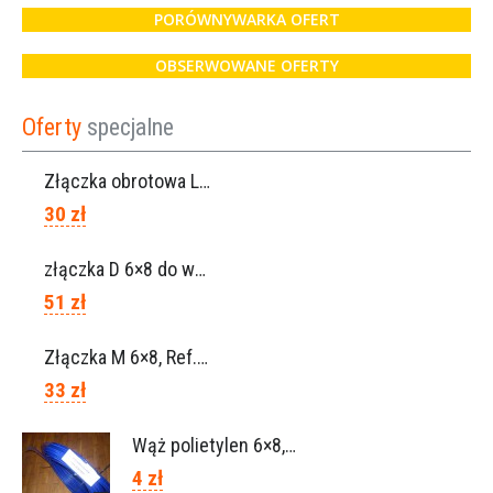
PORÓWNYWARKA OFERT
OBSERWOWANE OFERTY
Oferty
specjalne
Złączka obrotowa Lisam do węża 6×8 / Ref. 0160.0100
30 zł
złączka D 6×8 do węża, Ref. 0113.0106
51 zł
Złączka M 6×8, Ref. 0115.0102
33 zł
Wąż polietylen 6×8, Ref.0120.0203
4 zł