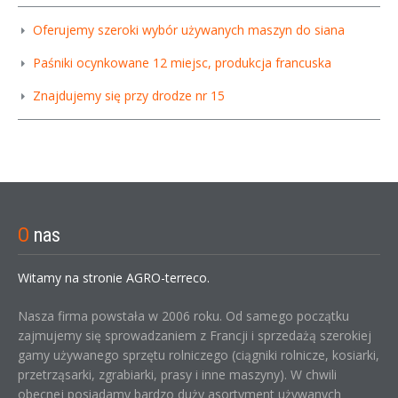
Oferujemy szeroki wybór używanych maszyn do siana
Paśniki ocynkowane 12 miejsc, produkcja francuska
Znajdujemy się przy drodze nr 15
O
nas
Witamy na stronie AGRO-terreco.
Nasza firma powstała w 2006 roku. Od samego początku
zajmujemy się sprowadzaniem z Francji i sprzedażą szerokiej
gamy używanego sprzętu rolniczego (ciągniki rolnicze, kosiarki,
przetrząsarki, zgrabiarki, prasy i inne maszyny). W chwili
obecnej posiadamy bardzo duży asortyment używanych