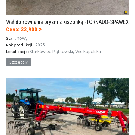
Wał do równania pryzm z kiszonką -TORNADO-SPAWEX
Cena: 33,900 zł
nowy
Stan:
2025
Rok produkcji:
Starkówiec Piątkowski, Wielkopolska
Lokalizacja:
Szczegóły