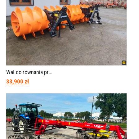
Wał do równania pryzm z kiszonką -TORNADO-SPAWEX
33,900 zł