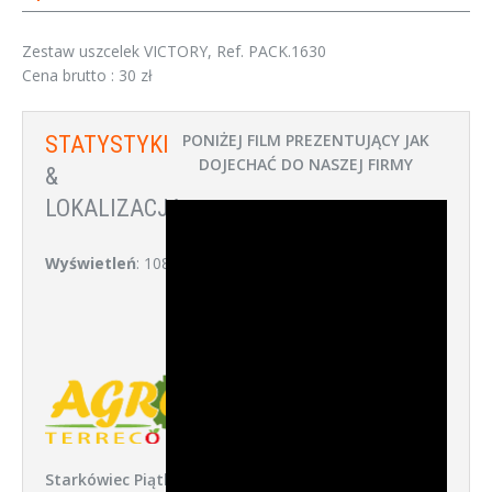
Zestaw uszcelek VICTORY, Ref. PACK.1630
Cena brutto : 30 zł
PONIŻEJ FILM PREZENTUJĄCY JAK
STATYSTYKI
DOJECHAĆ DO NASZEJ FIRMY
&
LOKALIZACJA:
Wyświetleń
: 1086
Starkówiec Piątkowski 52,