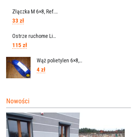
Złączka M 6×8, Ref. 0115.0102
33 zł
Ostrze ruchome Lisam, Ref. A1208
115 zł
Wąż polietylen 6×8, Ref.0120.0203
4 zł
Nowości