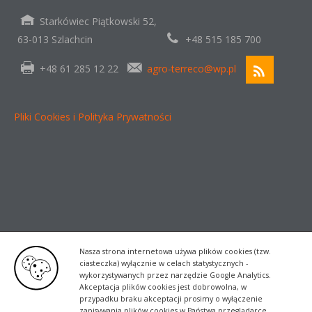
Starkówiec Piątkowski 52,
63-013 Szlachcin
+48 515 185 700
+48 61 285 12 22
agro-terreco@wp.pl
Pliki Cookies i Polityka Prywatności
Nasza strona internetowa używa plików cookies (tzw.
ciasteczka) wyłącznie w celach statystycznych -
wykorzystywanych przez narzędzie Google Analytics.
Akceptacja plików cookies jest dobrowolna, w
przypadku braku akceptacji prosimy o wyłączenie
zapisywania plików cookies w Państwa przeglądarce.