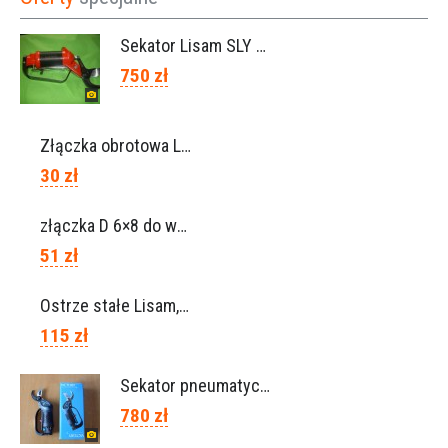
Sekator Lisam SLY / przedłużki 0,5m 1m (Włochy)
750 zł
Złączka obrotowa Lisam do węża 6×8 / Ref. 0160.0100
30 zł
złączka D 6×8 do węża, Ref. 0113.0106
51 zł
Ostrze stałe Lisam, Ref. A1206
115 zł
Sekator pneumatyczny VICTORY (Campagnola Włochy)
780 zł