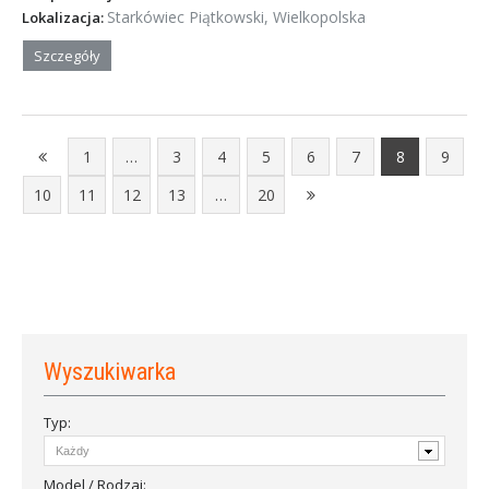
Starkówiec Piątkowski, Wielkopolska
Lokalizacja:
Szczegóły
1
…
3
4
5
6
7
8
9
10
11
12
13
…
20
Wyszukiwarka
Typ:
Model / Rodzaj: