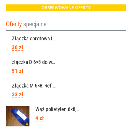
OBSERWOWANE OFERTY
Oferty
specjalne
Złączka obrotowa Lisam do węża 6×8 / Ref. 0160.0100
30 zł
złączka D 6×8 do węża, Ref. 0113.0106
51 zł
Złączka M 6×8, Ref. 0115.0102
33 zł
Wąż polietylen 6×8, Ref.0120.0203
4 zł