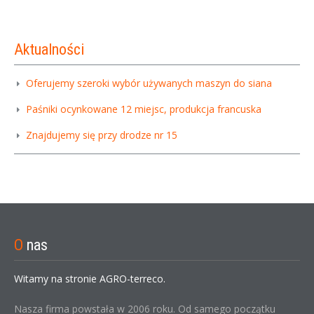
Aktualności
Oferujemy szeroki wybór używanych maszyn do siana
Paśniki ocynkowane 12 miejsc, produkcja francuska
Znajdujemy się przy drodze nr 15
O
nas
Witamy na stronie AGRO-terreco.
Nasza firma powstała w 2006 roku. Od samego początku