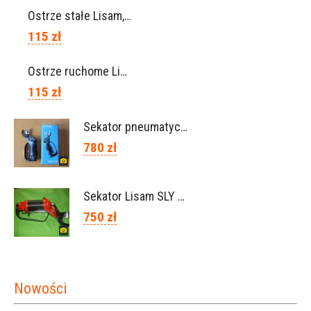
Ostrze stałe Lisam, Ref. A1206
115 zł
Ostrze ruchome Lisam, Ref. A1208
115 zł
Sekator pneumatyczny VICTORY (Campagnola Włochy)
780 zł
Sekator Lisam SLY / przedłużki 0,5m 1m (Włochy)
750 zł
Nowości