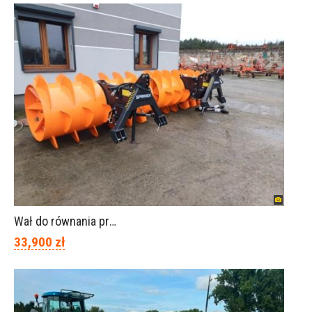
Wał do równania pryzm z kiszonką -TORNADO-SPAWEX
33,900 zł