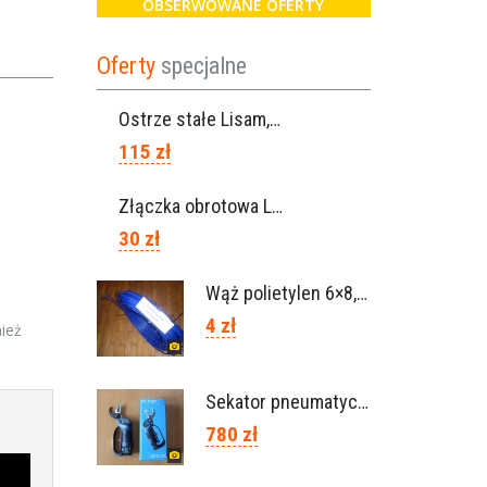
OBSERWOWANE OFERTY
Oferty
specjalne
Ostrze stałe Lisam, Ref. A1206
115 zł
Złączka obrotowa Lisam do węża 6×8 / Ref. 0160.0100
30 zł
Wąż polietylen 6×8, Ref.0120.0203
4 zł
nież
Sekator pneumatyczny VICTORY (Campagnola Włochy)
780 zł