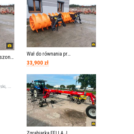
Wał do równania pryzm z kiszonką -TORNADO-SPAWEX
Wał do równania pryzm z kiszonką -TORNADO-SPAWEX
33,900 zł
polska
Zgrabiarka FELLA JURA 1402