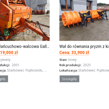
Prasa łańcuchowo-walcowa Gallignani 2120
 19,000 zł
Cena: 33,900 zł
żywany
nowy
Stan:
2001
2025
dukcji:
Rok produkcji:
Starkówiec Piątkowski, Wielkopolska
Starkówiec Piątkowski, Wielko
acja:
Lokalizacja:
góły
Szczegóły