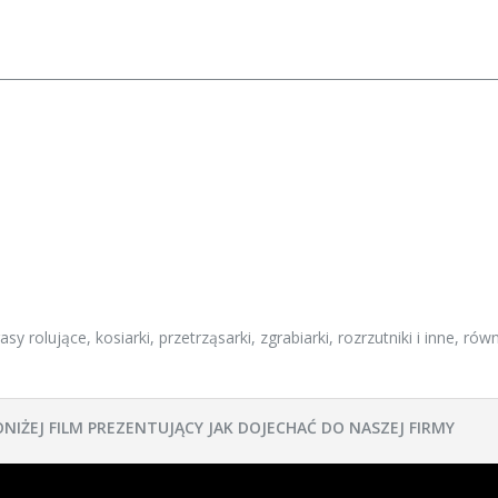
y rolujące, kosiarki, przetrząsarki, zgrabiarki, rozrzutniki i inne, rów
ONIŻEJ FILM PREZENTUJĄCY JAK DOJECHAĆ DO NASZEJ FIRMY