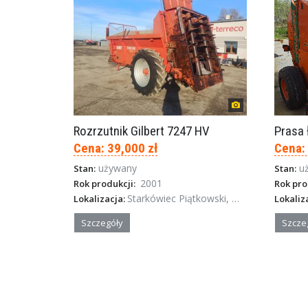
Rozrzutnik Gilbert 7247 HV
Cena: 39,000 zł
Cena:
używany
u
Stan:
Stan:
2001
Rok produkcji:
Rok pro
Starkówiec Piątkowski, Wielkopolska
Lokalizacja:
Lokaliz
Szczegóły
Szcze