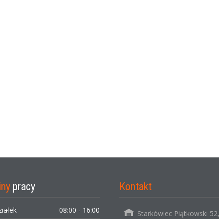
iny
pracy
Kontakt
ziałek
08:00 - 16:00
Starkówiec Piątkowski 52