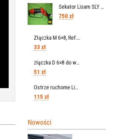
Sekator Lisam SLY / przedłużki 0,5m 1m (Włochy)
750 zł
Złączka M 6×8, Ref. 0115.0102
33 zł
złączka D 6×8 do węża, Ref. 0113.0106
51 zł
Ostrze ruchome Lisam, Ref. A1208
115 zł
Nowości