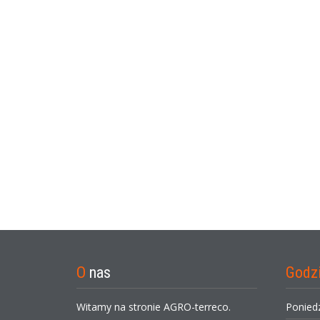
O
nas
Godz
Witamy na stronie AGRO-terreco.
Ponied