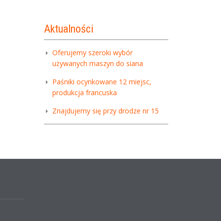
Aktualności
Oferujemy szeroki wybór
używanych maszyn do siana
Paśniki ocynkowane 12 miejsc,
produkcja francuska
Znajdujemy się przy drodze nr 15
,