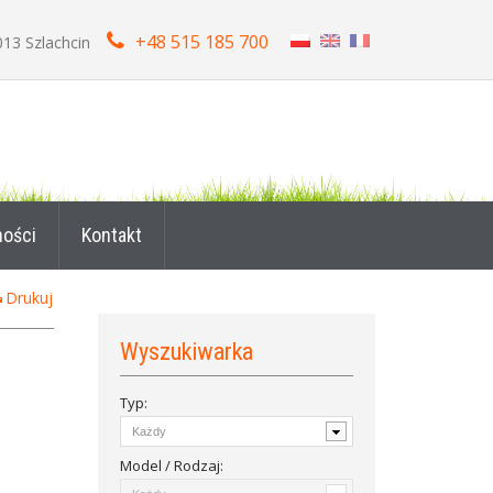
+48 515 185 700
013 Szlachcin
ności
Kontakt
Drukuj
Wyszukiwarka
Typ:
Model / Rodzaj: