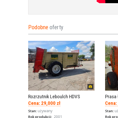
Podobne
oferty
Rozrzutnik Leboulch HDVS
Cena: 29,000 zł
Cena:
używany
u
Stan:
Stan:
2001
Rok produkcji:
Rok pro