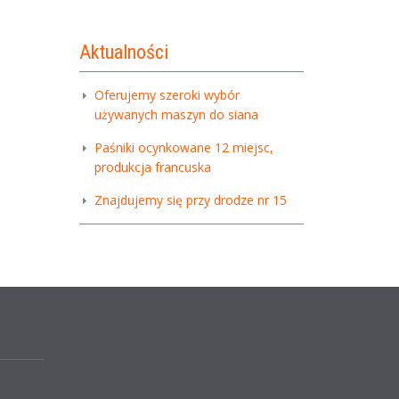
Aktualności
Oferujemy szeroki wybór
używanych maszyn do siana
Paśniki ocynkowane 12 miejsc,
produkcja francuska
Znajdujemy się przy drodze nr 15
,