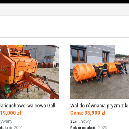
Prasa łańcuchowo-walcowa Gallignani 2120
 19,000 zł
Cena: 33,900 zł
żywany
nowy
Stan:
2001
2025
dukcji:
Rok produkcji: