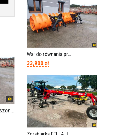
Wał do równania pryzm z kiszonką -TORNADO-SPAWEX
33,900 zł
Wał do równania pryzm z kiszonką -TORNADO-SPAWEX
Zgrabiarka FELLA JURA 1402