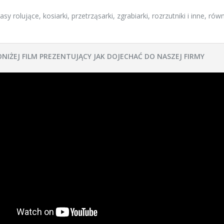
y rolujące, kosiarki, przetrząsarki, zgrabiarki, rozrzutniki i inne, rów
ONIŻEJ FILM PREZENTUJĄCY JAK DOJECHAĆ DO NASZEJ FIRMY