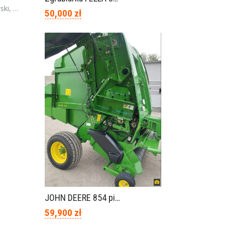
polska
50,000 zł
JOHN DEERE 854 piękny stan
59,900 zł