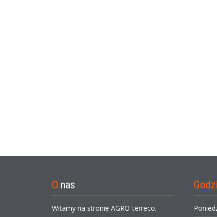
O
nas
Godz
Witamy na stronie AGRO-terreco.
Ponied