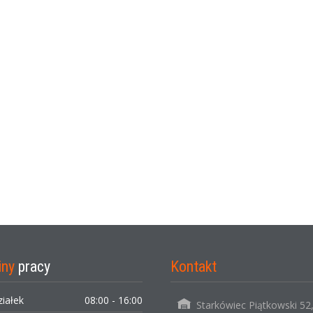
iny
pracy
Kontakt
ziałek
08:00 - 16:00
Starkówiec Piątkowski 52