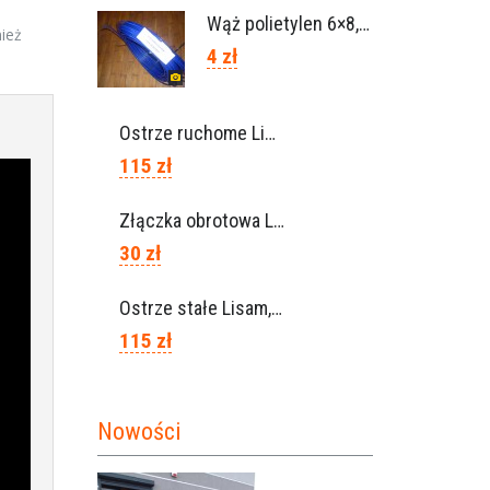
Wąż polietylen 6×8, Ref.0120.0203
nież
4 zł
Ostrze ruchome Lisam, Ref. A1208
115 zł
Złączka obrotowa Lisam do węża 6×8 / Ref. 0160.0100
30 zł
Ostrze stałe Lisam, Ref. A1206
115 zł
Nowości