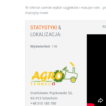
W ofercie szeroki wybór ciągników i maszyn roln. : pras
maszyny nowe
P
STATYSTYKI
&
LOKALIZACJA:
Wyświetleń
: 148
Starkówiec Piątkowski 52,
63-013 Szlachcin
+48 515 185 700