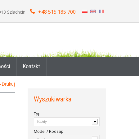
+48 515 185 700
013 Szlachcin
ności
Kontakt
Drukuj
Wyszukiwarka
Typ:
Model / Rodzaj: