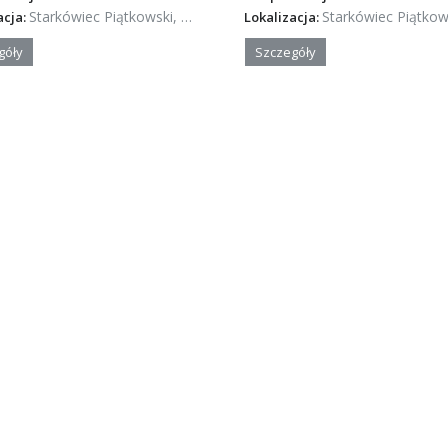
Starkówiec Piątkowski, Wielkopolska
Starkówiec Piątkowski, Wielko
acja:
Lokalizacja:
góły
Szczegóły