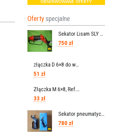
OBSERWOWANE OFERTY
Oferty
specjalne
Sekator Lisam SLY / przedłużki 0,5m 1m (Włochy)
750 zł
złączka D 6×8 do węża, Ref. 0113.0106
51 zł
Złączka M 6×8, Ref. 0115.0102
33 zł
Sekator pneumatyczny VICTORY (Campagnola Włochy)
780 zł