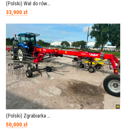
(Polski) Wał do równania pryzm z kiszonką -TORNADO-SPAWEX
33,900 zł
(Polski) Zgrabiarka FELLA JURA 1402
50,000 zł