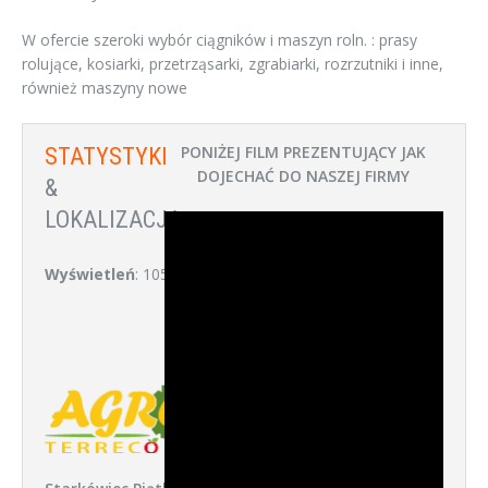
W ofercie szeroki wybór ciągników i maszyn roln. : prasy
rolujące, kosiarki, przetrząsarki, zgrabiarki, rozrzutniki i inne,
również maszyny nowe
PONIŻEJ FILM PREZENTUJĄCY JAK
STATYSTYKI
DOJECHAĆ DO NASZEJ FIRMY
&
LOKALIZACJA:
Wyświetleń
: 1052