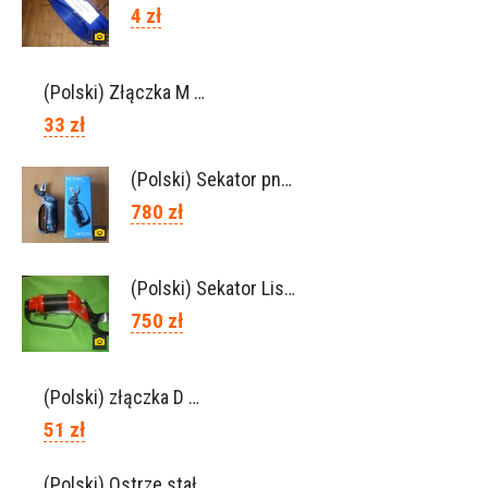
4 zł
(Polski) Złączka M 6×8, Ref. 0115.0102
33 zł
(Polski) Sekator pneumatyczny VICTORY (Campagnola Włochy)
780 zł
(Polski) Sekator Lisam SLY / przedłużki 0,5m 1m (Włochy)
750 zł
(Polski) złączka D 6×8 do węża, Ref. 0113.0106
51 zł
(Polski) Ostrze stałe Lisam, Ref. A1206