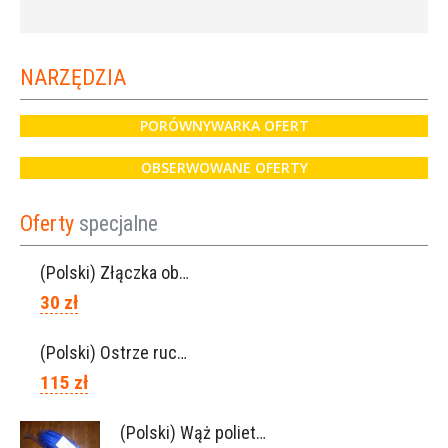
NARZĘDZIA
PORÓWNYWARKA OFERT
OBSERWOWANE OFERTY
Oferty
specjalne
(Polski) Złączka obrotowa Lisam do węża 6×8 / Ref. 0160.0100
30 zł
(Polski) Ostrze ruchome Lisam, Ref. A1208
115 zł
(Polski) Wąż polietylen 6×8, Ref.0120.0203