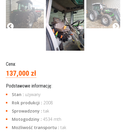
Cena:
137,000 zł
Podstawowe informację:
Stan :
używany
Rok produkcji :
2008
Sprowadzony :
tak
Motogodziny :
4534 mth
Możliwość transportu :
tak