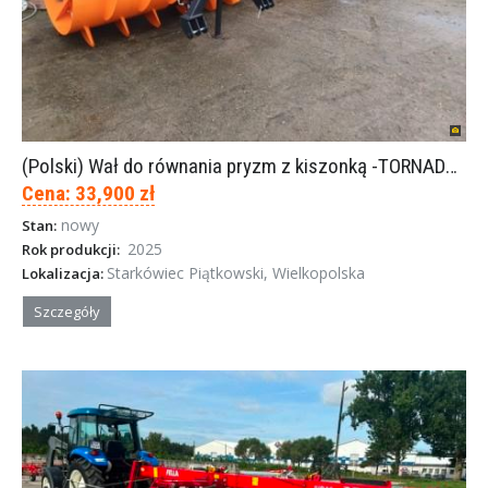
(Polski) Wał do równania pryzm z kiszonką -TORNADO-SPAWEX
Cena: 33,900 zł
nowy
Stan:
2025
Rok produkcji:
Starkówiec Piątkowski, Wielkopolska
Lokalizacja:
Szczegóły