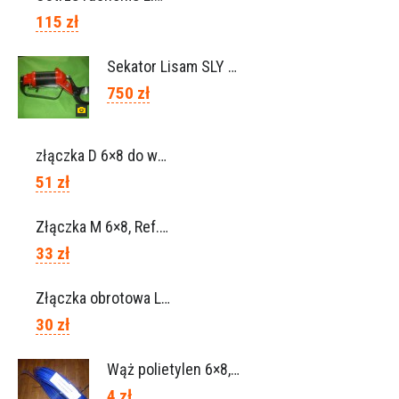
115 zł
Sekator Lisam SLY / przedłużki 0,5m 1m (Włochy)
750 zł
złączka D 6×8 do węża, Ref. 0113.0106
51 zł
Złączka M 6×8, Ref. 0115.0102
33 zł
Złączka obrotowa Lisam do węża 6×8 / Ref. 0160.0100
30 zł
Wąż polietylen 6×8, Ref.0120.0203
4 zł