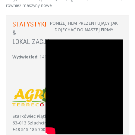
również maszyny nowe
PONIŻEJ FILM PREZENTUJĄCY JAK
STATYSTYKI
DOJECHAĆ DO NASZEJ FIRMY
&
LOKALIZACJA:
Wyświetleń
: 141
Starkówiec Piątkowski 52,
63-013 Szlachcin
+48 515 185 700