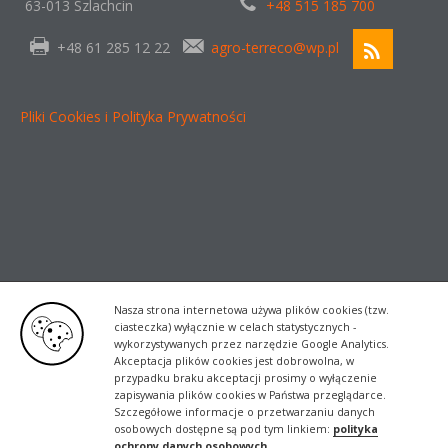
63-013 Szlachcin
+48 515 185 700
+48 61 285 12 22
agro-terreco@wp.pl
Pliki Cookies i Polityka Prywatności
Nasza strona internetowa używa plików cookies (tzw.
ciasteczka) wyłącznie w celach statystycznych -
wykorzystywanych przez narzędzie Google Analytics.
Akceptacja plików cookies jest dobrowolna, w
przypadku braku akceptacji prosimy o wyłączenie
zapisywania plików cookies w Państwa przeglądarce.
Szczegółowe informacje o przetwarzaniu danych
osobowych dostępne są pod tym linkiem:
polityka
ochrony danych osobowych