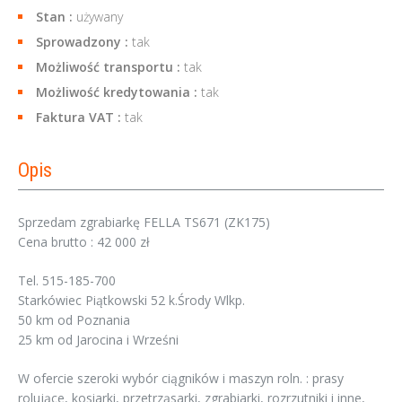
Stan :
używany
Sprowadzony :
tak
Możliwość transportu :
tak
Możliwość kredytowania :
tak
Faktura VAT :
tak
Opis
Sprzedam zgrabiarkę FELLA TS671 (ZK175)
Cena brutto : 42 000 zł
Tel. 515-185-700
Starkówiec Piątkowski 52 k.Środy Wlkp.
50 km od Poznania
25 km od Jarocina i Wrześni
W ofercie szeroki wybór ciągników i maszyn roln. : prasy
rolujące, kosiarki, przetrząsarki, zgrabiarki, rozrzutniki i inne,