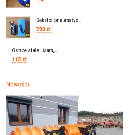
Sekator pneumatyczny VICTORY (Campagnola Włochy)
780 zł
Ostrze stałe Lisam, Ref. A1206
115 zł
Nowości