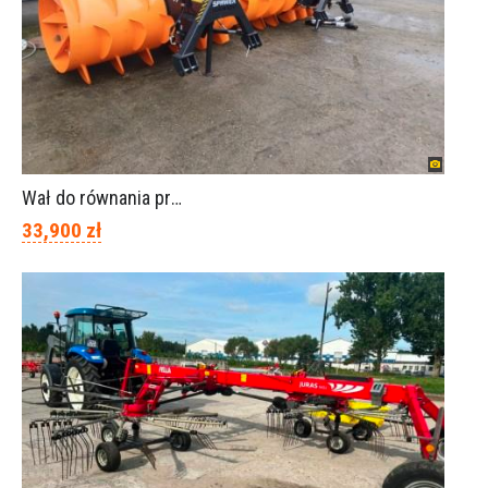
Wał do równania pryzm z kiszonką -TORNADO-SPAWEX
33,900 zł