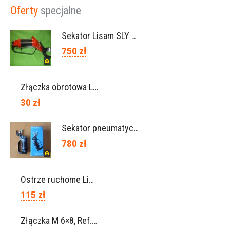
Oferty
specjalne
Sekator Lisam SLY / przedłużki 0,5m 1m (Włochy)
750 zł
Złączka obrotowa Lisam do węża 6×8 / Ref. 0160.0100
30 zł
Sekator pneumatyczny VICTORY (Campagnola Włochy)
780 zł
Ostrze ruchome Lisam, Ref. A1208
115 zł
Złączka M 6×8, Ref. 0115.0102