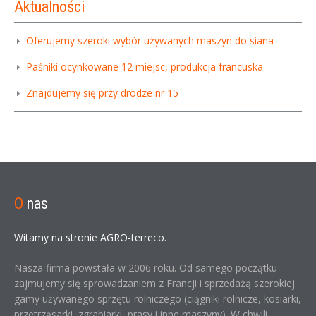
Aktualności
Oferujemy szeroki wybór używanych maszyn do siana
Paśniki ocynkowane 12 miejsc, produkcja francuska
Znajdujemy się przy drodze nr 15
O
nas
Witamy na stronie AGRO-terreco.
Nasza firma powstała w 2006 roku. Od samego początku
zajmujemy się sprowadzaniem z Francji i sprzedażą szerokiej
gamy używanego sprzętu rolniczego (ciągniki rolnicze, kosiarki,
przetrząsarki, zgrabiarki, prasy i inne maszyny). W chwili