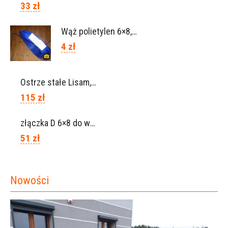
33 zł
Wąż polietylen 6×8, Ref.0120.0203
4 zł
Ostrze stałe Lisam, Ref. A1206
115 zł
złączka D 6×8 do węża, Ref. 0113.0106
51 zł
Nowości