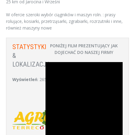
25 km od Jarocina i Wrześni
W ofercie szeroki wybór ciągników i maszyn roln. : prasy
rolujące, kosiarki, przetrząsarki, zgrabiarki, rozrzutniki i inne,
również maszyny nowe
PONIŻEJ FILM PREZENTUJĄCY JAK
STATYSTYKI
DOJECHAĆ DO NASZEJ FIRMY
&
LOKALIZACJA:
Wyświetleń
: 265