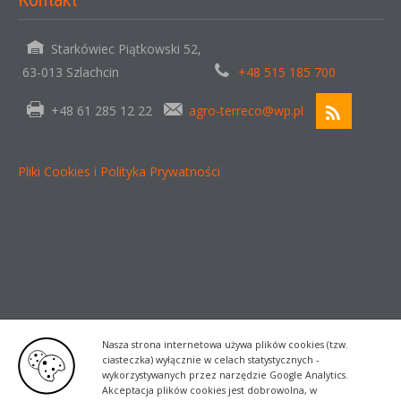
Starkówiec Piątkowski 52,
63-013 Szlachcin
+48 515 185 700
+48 61 285 12 22
agro-terreco@wp.pl
Pliki Cookies i Polityka Prywatności
Nasza strona internetowa używa plików cookies (tzw.
ciasteczka) wyłącznie w celach statystycznych -
wykorzystywanych przez narzędzie Google Analytics.
Akceptacja plików cookies jest dobrowolna, w