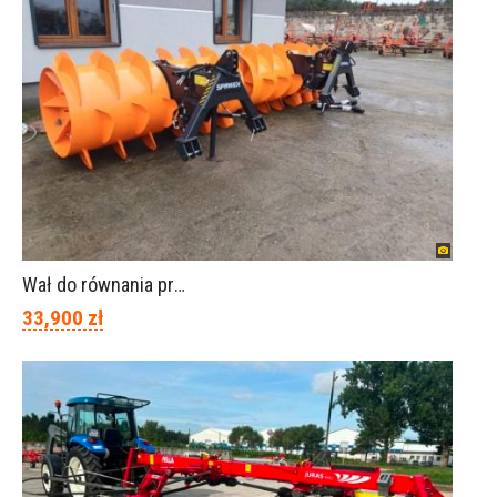
Wał do równania pryzm z kiszonką -TORNADO-SPAWEX
33,900 zł