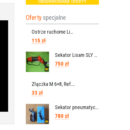
OBSERWOWANE OFERTY
Oferty
specjalne
Ostrze ruchome Lisam, Ref. A1208
115 zł
Sekator Lisam SLY / przedłużki 0,5m 1m (Włochy)
750 zł
Złączka M 6×8, Ref. 0115.0102
33 zł
Sekator pneumatyczny VICTORY (Campagnola Włochy)
780 zł