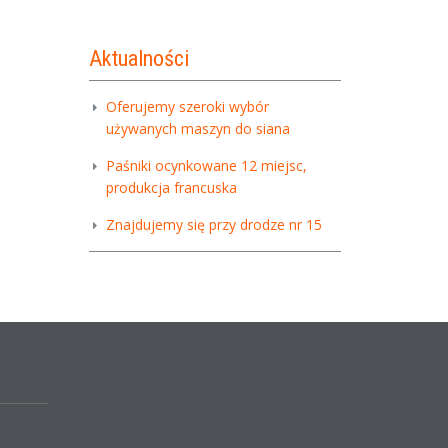
Aktualności
Oferujemy szeroki wybór
używanych maszyn do siana
Paśniki ocynkowane 12 miejsc,
produkcja francuska
Znajdujemy się przy drodze nr 15
,