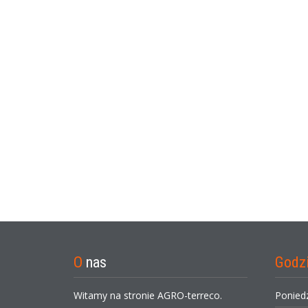
O
nas
Godz
Witamy na stronie AGRO-terreco.
Ponied