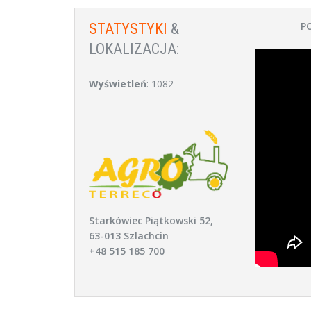
P
STATYSTYKI
&
LOKALIZACJA:
Wyświetleń
: 1082
Starkówiec Piątkowski 52,
63-013 Szlachcin
+48 515 185 700