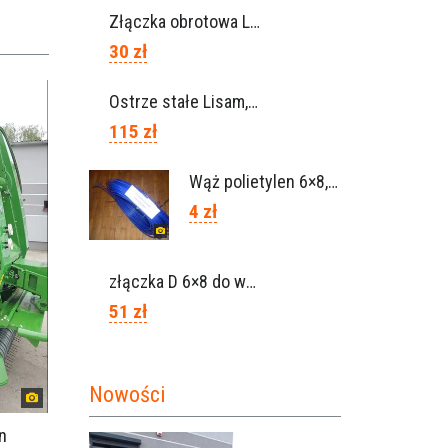
Złączka obrotowa Lisam do węża 6×8 / Ref. 0160.0100
30 zł
Ostrze stałe Lisam, Ref. A1206
115 zł
Wąż polietylen 6×8, Ref.0120.0203
4 zł
złączka D 6×8 do węża, Ref. 0113.0106
51 zł
Nowości
n