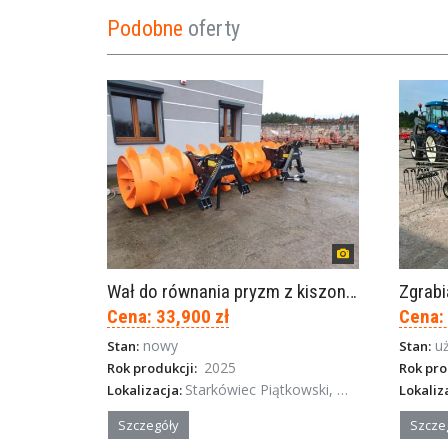
Podobne
oferty
Wał do równania pryzm z kiszonką -TORNADO-SPAWEX
Zgrab
Cena: 33,900 zł
Cena:
nowy
u
Stan:
Stan:
2025
Rok produkcji:
Rok pro
Starkówiec Piątkowski, Wielkopolska
Lokalizacja:
Lokaliz
Szczegóły
Szcze