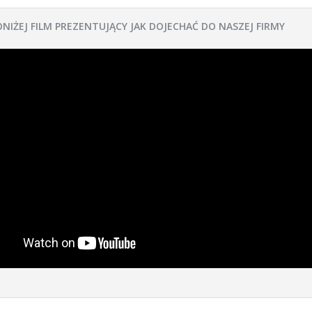
ONIŻEJ FILM PREZENTUJĄCY JAK DOJECHAĆ DO NASZEJ FIRMY