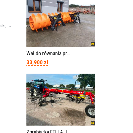
polska
Wał do równania pryzm z kiszonką -TORNADO-SPAWEX
33,900 zł
Zgrabiarka FELLA JURA 1402