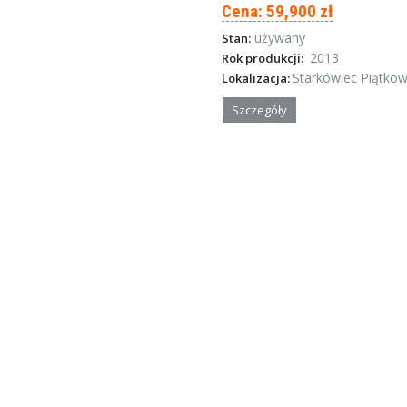
Cena: 59,900 zł
używany
Stan:
2013
Rok produkcji:
Starkówiec Piątkowski, Wielko
Lokalizacja:
Szczegóły