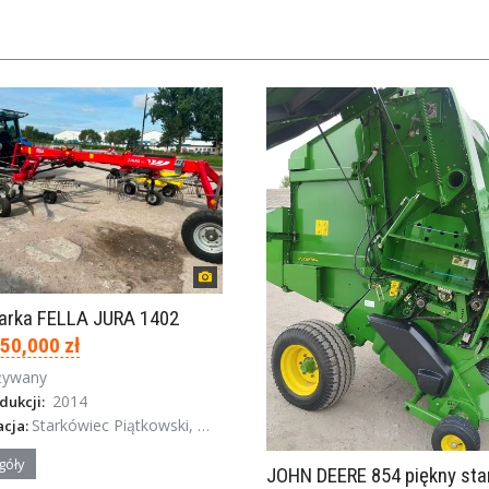
iarka FELLA JURA 1402
 50,000 zł
żywany
2014
dukcji:
Starkówiec Piątkowski, Wielkopolska
acja:
góły
JOHN DEERE 854 piękny sta