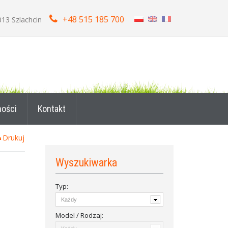
+48 515 185 700
013 Szlachcin
ności
Kontakt
Drukuj
Wyszukiwarka
Typ:
Model / Rodzaj: