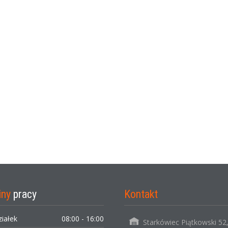
iny
pracy
Kontakt
ziałek
08:00 - 16:00
Starkówiec Piątkowski 52