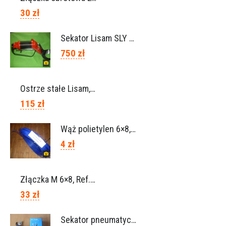
30 zł
Sekator Lisam SLY / przedłużki 0,5m 1m (Włochy)
750 zł
Ostrze stałe Lisam, Ref. A1206
115 zł
Wąż polietylen 6×8, Ref.0120.0203
4 zł
Złączka M 6×8, Ref. 0115.0102
33 zł
Sekator pneumatyczny VICTORY (Campagnola Włochy)