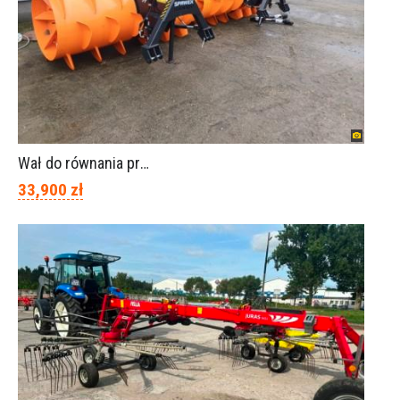
Wał do równania pryzm z kiszonką -TORNADO-SPAWEX
33,900 zł