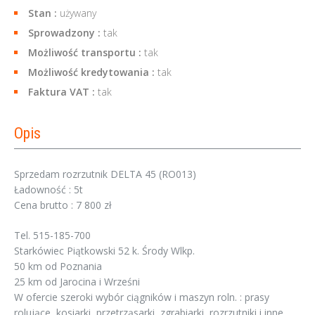
Stan :
używany
Sprowadzony :
tak
Możliwość transportu :
tak
Możliwość kredytowania :
tak
Faktura VAT :
tak
Opis
Sprzedam rozrzutnik DELTA 45 (RO013)
Ładowność : 5t
Cena brutto : 7 800 zł
Tel. 515-185-700
Starkówiec Piątkowski 52 k. Środy Wlkp.
50 km od Poznania
25 km od Jarocina i Wrześni
W ofercie szeroki wybór ciągników i maszyn roln. : prasy
rolujące, kosiarki, przetrząsarki, zgrabiarki, rozrzutniki i inne,