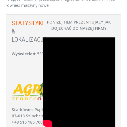
również maszyny nowe
PONIŻEJ FILM PREZENTUJĄCY JAK
STATYSTYKI
DOJECHAĆ DO NASZEJ FIRMY
&
LOKALIZACJA:
Wyświetleń
: 587
Starkówiec Piątkowski 52,
63-013 Szlachcin
+48 515 185 700