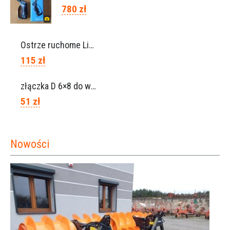
780 zł
Ostrze ruchome Lisam, Ref. A1208
115 zł
złączka D 6×8 do węża, Ref. 0113.0106
51 zł
Nowości