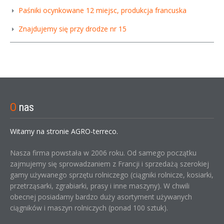
Paśniki ocynkowane 12 miejsc, produkcja francuska
Znajdujemy się przy drodze nr 15
O
nas
Witamy na stronie AGRO-terreco.
Nasza firma powstała w 2006 roku. Od samego początku
zajmujemy się sprowadzaniem z Francji i sprzedażą szerokiej
gamy używanego sprzętu rolniczego (ciągniki rolnicze, kosiarki,
przetrząsarki, zgrabiarki, prasy i inne maszyny). W chwili
obecnej posiadamy bardzo duży asortyment używanych
ciągników i maszyn rolniczych (ponad 100 sztuk).