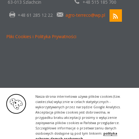
63-013 Szlachcin
+48 515 185 700
+48 61 285 12 22
agro-terreco@wp.pl
Pliki Cookies i Polityka Prywatności
Nasza strona internetowa używa plików cookies (tzw.
ciasteczka) wyłącznie w celach statystycznych -
wykorzystywanych przez narzędzie Google Analytics.
Akceptacja plików cookies jest dobrowolna, w
przypadku braku akceptacji prosimy o wyłączenie
zapisywania plików cookies w Państwa przeglądarce.
Szczegółowe informacje o przetwarzaniu danych
osobowych dostępne są pod tym linkiem:
polityka
ochrony danych osobowych