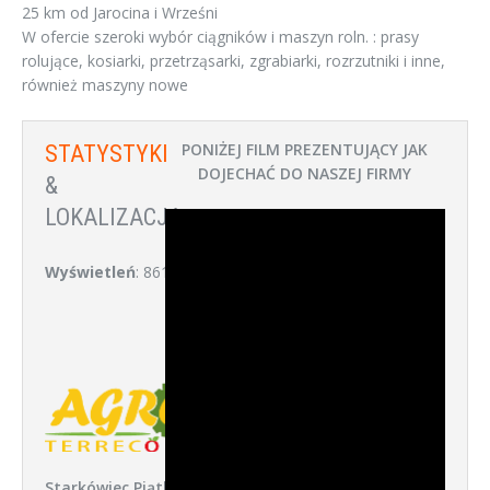
25 km od Jarocina i Wrześni
W ofercie szeroki wybór ciągników i maszyn roln. : prasy
rolujące, kosiarki, przetrząsarki, zgrabiarki, rozrzutniki i inne,
również maszyny nowe
PONIŻEJ FILM PREZENTUJĄCY JAK
STATYSTYKI
DOJECHAĆ DO NASZEJ FIRMY
&
LOKALIZACJA:
Wyświetleń
: 861
Starkówiec Piątkowski 52,