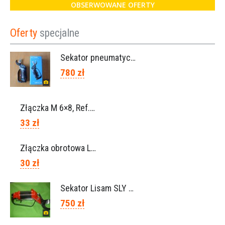
OBSERWOWANE OFERTY
Oferty
specjalne
Sekator pneumatyczny VICTORY (Campagnola Włochy)
780 zł
Złączka M 6×8, Ref. 0115.0102
33 zł
Złączka obrotowa Lisam do węża 6×8 / Ref. 0160.0100
30 zł
Sekator Lisam SLY / przedłużki 0,5m 1m (Włochy)
750 zł