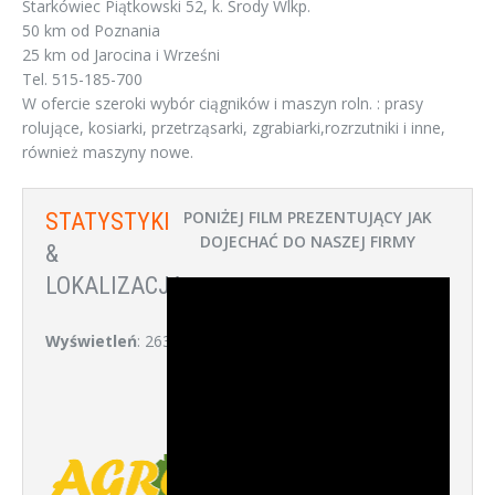
Starkówiec Piątkowski 52, k. Środy Wlkp.
50 km od Poznania
25 km od Jarocina i Wrześni
Tel. 515-185-700
W ofercie szeroki wybór ciągników i maszyn roln. : prasy
rolujące, kosiarki, przetrząsarki, zgrabiarki,rozrzutniki i inne,
również maszyny nowe.
PONIŻEJ FILM PREZENTUJĄCY JAK
STATYSTYKI
DOJECHAĆ DO NASZEJ FIRMY
&
LOKALIZACJA:
Wyświetleń
: 263