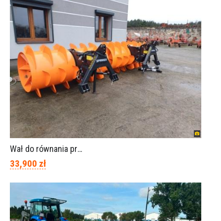
Wał do równania pryzm z kiszonką -TORNADO-SPAWEX
33,900 zł