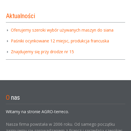
Aktualności
Oferujemy szeroki wybór używanych maszyn do siana
Paśniki ocynkowane 12 miejsc, produkcja francuska
Znajdujemy się przy drodze nr 15
O
nas
Witamy na stronie AGRO-terreco.
Nasza firma powstała w 2006 roku. Od samego początku
zajmujemy się sprowadzaniem z Francji i sprzedażą szerokiej