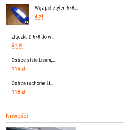
Wąż polietylen 6×8, Ref.0120.0203
4 zł
złączka D 6×8 do węża, Ref. 0113.0106
51 zł
Ostrze stałe Lisam, Ref. A1206
115 zł
Ostrze ruchome Lisam, Ref. A1208
115 zł
Nowości