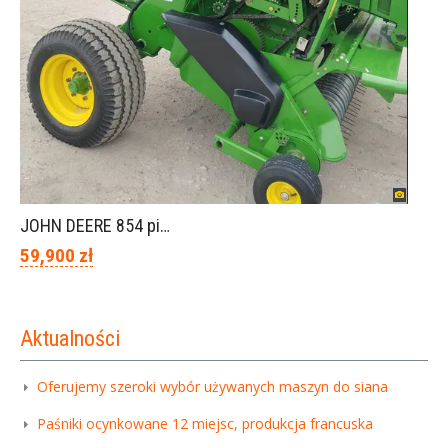
JOHN DEERE 854 piękny stan
59,900 zł
Aktualności
Oferujemy szeroki wybór używanych maszyn do siana
Paśniki ocynkowane 12 miejsc, produkcja francuska