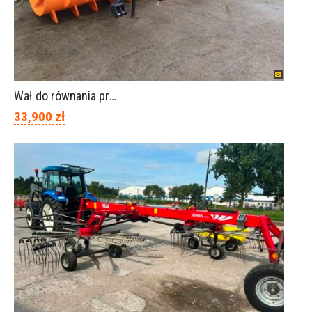
Wał do równania pryzm z kiszonką -TORNADO-SPAWEX
33,900 zł