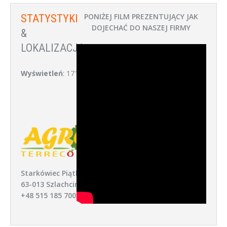
PONIŻEJ FILM PREZENTUJĄCY JAK
STATYSTYKI
DOJECHAĆ DO NASZEJ FIRMY
&
LOKALIZACJA:
Wyświetleń
: 171
Starkówiec Piątkowski 52,
63-013 Szlachcin
+48 515 185 700