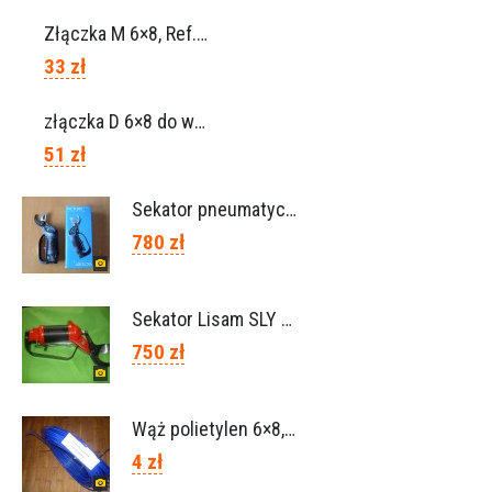
Złączka M 6×8, Ref. 0115.0102
33 zł
złączka D 6×8 do węża, Ref. 0113.0106
51 zł
Sekator pneumatyczny VICTORY (Campagnola Włochy)
780 zł
Sekator Lisam SLY / przedłużki 0,5m 1m (Włochy)
750 zł
Wąż polietylen 6×8, Ref.0120.0203
4 zł