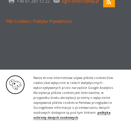
+48 61 285 12 22
agro-terreco@wp.pl
Pliki Cookies i Polityka Prywatności
Nasza strona internetowa używa plików cookies (tzw.
ciasteczka) wyłącznie w celach statystycznych -
wykorzystywanych przez narzędzie Google Analytics.
Akceptacja plików cookies jest dobrowolna, w
przypadku braku akceptacji prosimy o wyłączenie
zapisywania plików cookies w Państwa przeglądarce.
Szczegółowe informacje o przetwarzaniu danych
osobowych dostępne są pod tym linkiem:
polityka
ochrony danych osobowych
Realizacja
DevDesign.pl