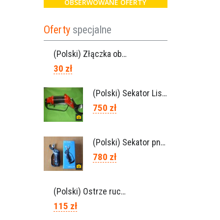
OBSERWOWANE OFERTY
Oferty
specjalne
(Polski) Złączka obrotowa Lisam do węża 6×8 / Ref. 0160.0100
30 zł
(Polski) Sekator Lisam SLY / przedłużki 0,5m 1m (Włochy)
750 zł
(Polski) Sekator pneumatyczny VICTORY (Campagnola Włochy)
780 zł
(Polski) Ostrze ruchome Lisam, Ref. A1208
115 zł