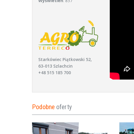
Wyświetleń
: 857
Starkówiec Piątkowski 52,
63-013 Szlachcin
+48 515 185 700
Podobne
oferty