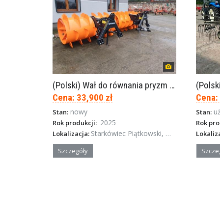
(Polski) Wał do równania pryzm z kiszonką -TORNADO-SPAWEX
Cena: 33,900 zł
Cena:
nowy
u
Stan:
Stan:
2025
Rok produkcji:
Rok pro
Starkówiec Piątkowski, Wielkopolska
Lokalizacja:
Lokaliz
Szczegóły
Szcze