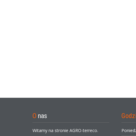
O
nas
Godz
Witamy na stronie AGRO-terreco.
Ponied