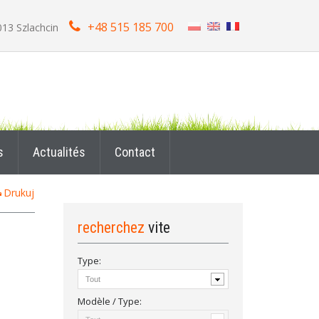
+48 515 185 700
013 Szlachcin
s
Actualités
Contact
Drukuj
recherchez
vite
Type:
Modèle / Type: