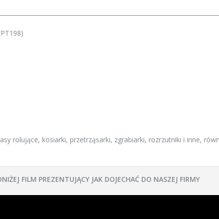
(PT198)
y rolujące, kosiarki, przetrząsarki, zgrabiarki, rozrzutniki i inne, rów
ONIŻEJ FILM PREZENTUJĄCY JAK DOJECHAĆ DO NASZEJ FIRMY