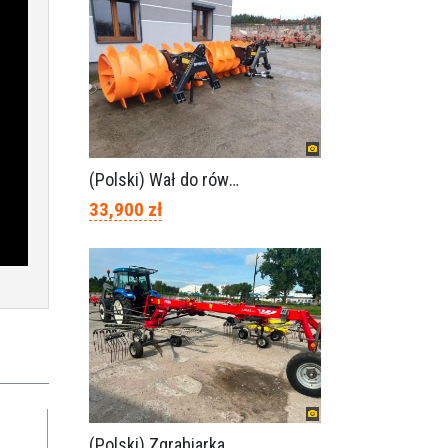
(Polski) Wał do równania pryzm z kiszonką -TORNADO-SPAWEX
33,900 zł
(Polski) Zgrabiarka FELLA JURA 1402