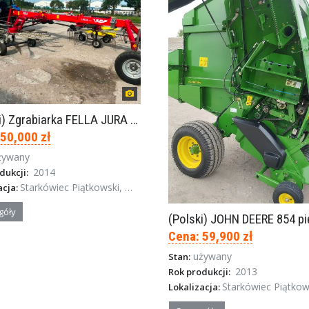
(Polski) Zgrabiarka FELLA JURA 1402
 50,000 zł
żywany
2014
dukcji:
Starkówiec Piątkowski, Wielkopolska
acja:
góły
Cena: 59,900 zł
używany
Stan:
2013
Rok produkcji:
Starkówiec Piątkowski, Wielko
Lokalizacja: