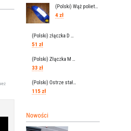
(Polski) Wąż polietylen 6×8, Ref.0120.0203
4 zł
(Polski) złączka D 6×8 do węża, Ref. 0113.0106
51 zł
(Polski) Złączka M 6×8, Ref. 0115.0102
33 zł
(Polski) Ostrze stałe Lisam, Ref. A1206
nież
115 zł
Nowości