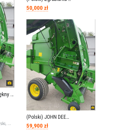
50,000 zł
(Polski) JOHN DEERE 854 piękny stan
(Polski) JOHN DEERE 854 piękny stan
polska
59,900 zł