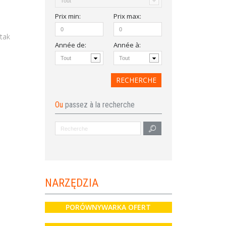
Prix
min
:
Prix
max
:
tak
Année de
:
Année à:
Ou
passez à la recherche
NARZĘDZIA
PORÓWNYWARKA OFERT