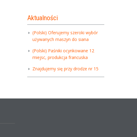
Aktualności
(Polski) Oferujemy szeroki wybór
używanych maszyn do siana
(Polski) Paśniki ocynkowane 12
miejsc, produkcja francuska
Znajdujemy się przy drodze nr 15
,