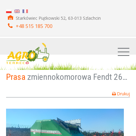
Starkówiec Piątkowski 52, 63-013 Szlachcin
+48 515 185 700
Prasa
zmiennokomorowa Fendt 2600 V siatka
Drukuj