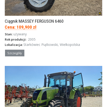
Ciągnik MASSEY FERGUSON 6460
Cena: 109,900 zł
używany
Stan:
2005
Rok produkcji:
Starkówiec Piątkowski, Wielkopolska
Lokalizacja:
Szczegóły