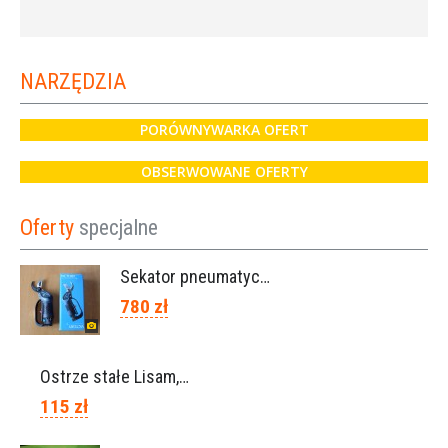
NARZĘDZIA
PORÓWNYWARKA OFERT
OBSERWOWANE OFERTY
Oferty
specjalne
Sekator pneumatyczny VICTORY (Campagnola Włochy)
780 zł
Ostrze stałe Lisam, Ref. A1206
115 zł