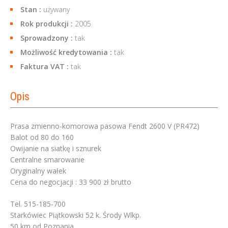
Stan :
używany
Rok produkcji :
2005
Sprowadzony :
tak
Możliwość kredytowania :
tak
Faktura VAT :
tak
Opis
Prasa zmienno-komorowa pasowa Fendt 2600 V (PR472)
Balot od 80 do 160
Owijanie na siatkę i sznurek
Centralne smarowanie
Oryginalny wałek
Cena do negocjacji : 33 900 zł brutto
Tel. 515-185-700
Starkówiec Piątkowski 52 k. Środy Wlkp.
50 km od Poznania