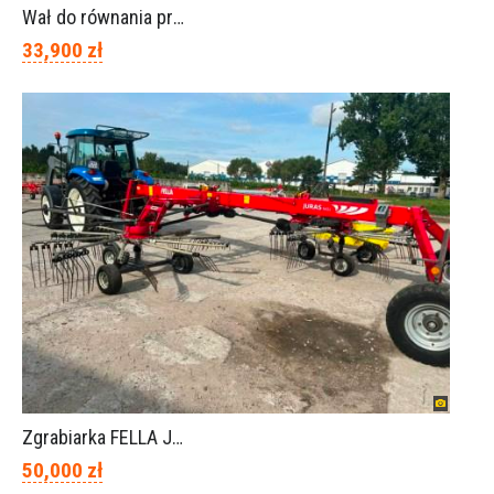
Wał do równania pryzm z kiszonką -TORNADO-SPAWEX
33,900 zł
Zgrabiarka FELLA JURA 1402
50,000 zł