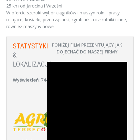
25 km od Jarocina i Wrześni
W ofercie szeroki wybór ciągników i maszyn roln. : prasy
rolujące, kosiarki, przetrząsarki, zgrabiarki, rozrzutniki i inne,
również maszyny nowe
PONIŻEJ FILM PREZENTUJĄCY JAK
STATYSTYKI
DOJECHAĆ DO NASZEJ FIRMY
&
LOKALIZACJA:
Wyświetleń
: 744