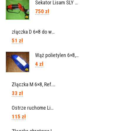
Sekator Lisam SLY / przedłużki 0,5m 1m (Włochy)
750 zł
złączka D 6×8 do węża, Ref. 0113.0106
51 zł
Wąż polietylen 6×8, Ref.0120.0203
4 zł
Złączka M 6×8, Ref. 0115.0102
33 zł
Ostrze ruchome Lisam, Ref. A1208
115 zł