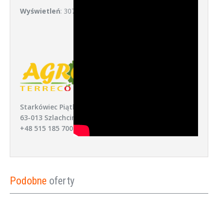
Wyświetleń
: 307
Starkówiec Piątkowski 52,
63-013 Szlachcin
+48 515 185 700
Podobne
oferty