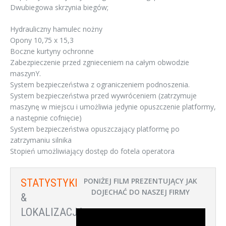
Dwubiegowa skrzynia biegów;
Hydrauliczny hamulec nożny
Opony 10,75 x 15,3
Boczne kurtyny ochronne
Zabezpieczenie przed zgnieceniem na całym obwodzie
maszynY.
System bezpieczeństwa z ograniczeniem podnoszenia.
System bezpieczeństwa przed wywróceniem (zatrzymuje
maszynę w miejscu i umożliwia jedynie opuszczenie platformy,
a następnie cofnięcie)
System bezpieczeństwa opuszczający platformę po
zatrzymaniu silnika
Stopień umożliwiający dostęp do fotela operatora
PONIŻEJ FILM PREZENTUJĄCY JAK
STATYSTYKI
DOJECHAĆ DO NASZEJ FIRMY
&
LOKALIZACJA: