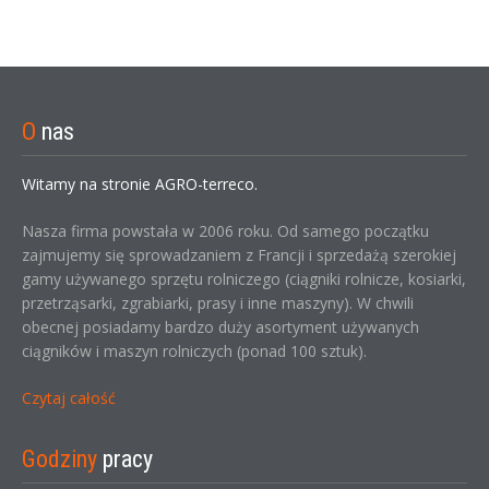
O
nas
Witamy na stronie AGRO-terreco.
Nasza firma powstała w 2006 roku. Od samego początku
zajmujemy się sprowadzaniem z Francji i sprzedażą szerokiej
gamy używanego sprzętu rolniczego (ciągniki rolnicze, kosiarki,
przetrząsarki, zgrabiarki, prasy i inne maszyny). W chwili
obecnej posiadamy bardzo duży asortyment używanych
ciągników i maszyn rolniczych (ponad 100 sztuk).
Czytaj całość
Godziny
pracy