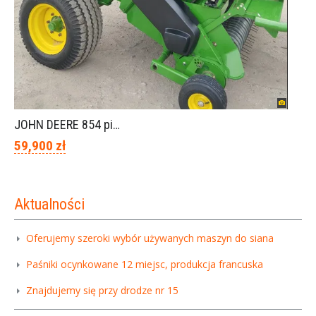
JOHN DEERE 854 piękny stan
59,900 zł
Aktualności
Oferujemy szeroki wybór używanych maszyn do siana
Paśniki ocynkowane 12 miejsc, produkcja francuska
Znajdujemy się przy drodze nr 15