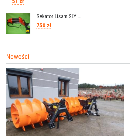
51 zł
Sekator Lisam SLY / przedłużki 0,5m 1m (Włochy)
750 zł
Nowości