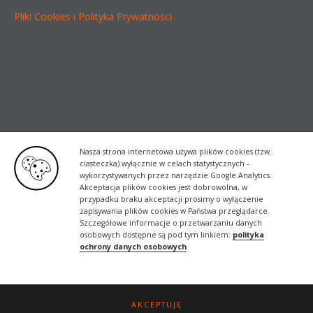
Pliki Cookies i Polityka Prywatności
Nasza strona internetowa używa plików cookies (tzw.
ciasteczka) wyłącznie w celach statystycznych -
wykorzystywanych przez narzędzie Google Analytics.
Akceptacja plików cookies jest dobrowolna, w
przypadku braku akceptacji prosimy o wyłączenie
zapisywania plików cookies w Państwa przeglądarce.
Szczegółowe informacje o przetwarzaniu danych
osobowych dostępne są pod tym linkiem:
polityka
ochrony danych osobowych
Realizacja
DevDesign.pl
AKCEPTUJĘ