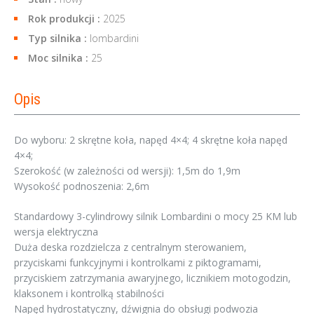
Rok produkcji :
2025
Typ silnika :
lombardini
Moc silnika :
25
Opis
Do wyboru: 2 skrętne koła, napęd 4×4; 4 skrętne koła napęd
4×4;
Szerokość (w zależności od wersji): 1,5m do 1,9m
Wysokość podnoszenia: 2,6m
Standardowy 3-cylindrowy silnik Lombardini o mocy 25 KM lub
wersja elektryczna
Duża deska rozdzielcza z centralnym sterowaniem,
przyciskami funkcyjnymi i kontrolkami z piktogramami,
przyciskiem zatrzymania awaryjnego, licznikiem motogodzin,
klaksonem i kontrolką stabilności
Napęd hydrostatyczny, dźwignia do obsługi podwozia