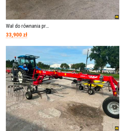
Wał do równania pryzm z kiszonką -TORNADO-SPAWEX
33,900 zł