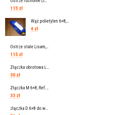
Ostrze ruchome Lisam, Ref. A1208
115 zł
Wąż polietylen 6×8, Ref.0120.0203
4 zł
Ostrze stałe Lisam, Ref. A1206
115 zł
Złączka obrotowa Lisam do węża 6×8 / Ref. 0160.0100
30 zł
Złączka M 6×8, Ref. 0115.0102
33 zł
złączka D 6×8 do węża, Ref. 0113.0106