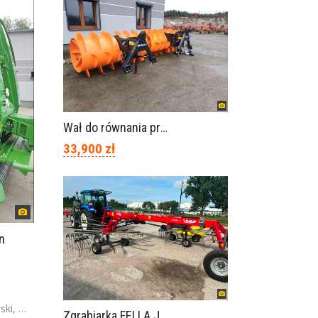
Wał do równania pryzm z kiszonką -TORNADO-SPAWEX
33,900 zł
n
polska
Zgrabiarka FELLA JURA 1402