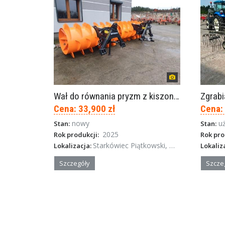
Wał do równania pryzm z kiszonką -TORNADO-SPAWEX
Zgrab
Cena: 33,900 zł
Cena:
nowy
u
Stan:
Stan:
2025
Rok produkcji:
Rok pro
Starkówiec Piątkowski, Wielkopolska
Lokalizacja:
Lokaliz
Szczegóły
Szcze