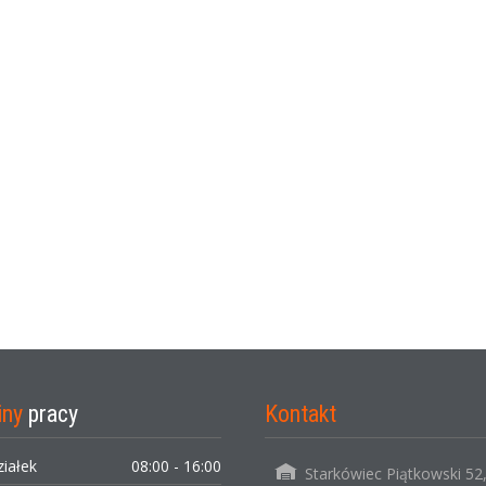
iny
pracy
Kontakt
ziałek
08:00 - 16:00
Starkówiec Piątkowski 52