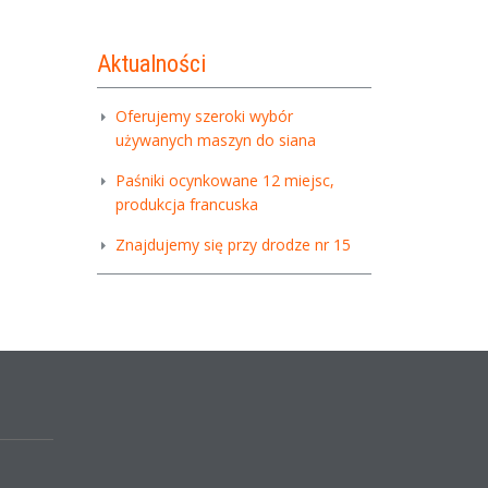
Aktualności
Oferujemy szeroki wybór
używanych maszyn do siana
Paśniki ocynkowane 12 miejsc,
produkcja francuska
Znajdujemy się przy drodze nr 15
,