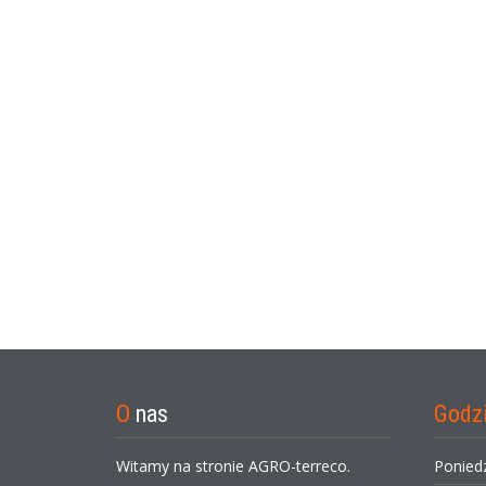
O
nas
Godz
Witamy na stronie AGRO-terreco.
Ponied