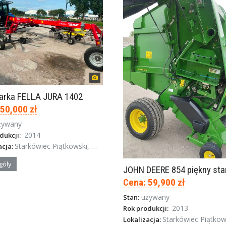
iarka FELLA JURA 1402
 50,000 zł
żywany
2014
dukcji:
Starkówiec Piątkowski, Wielkopolska
acja:
góły
JOHN DEERE 854 piękny sta
Cena: 59,900 zł
używany
Stan:
2013
Rok produkcji:
Starkówiec Piątkowski, Wielko
Lokalizacja: