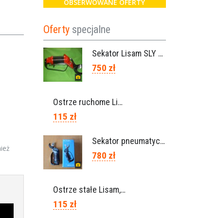
OBSERWOWANE OFERTY
Oferty
specjalne
Sekator Lisam SLY / przedłużki 0,5m 1m (Włochy)
750 zł
Ostrze ruchome Lisam, Ref. A1208
115 zł
Sekator pneumatyczny VICTORY (Campagnola Włochy)
nież
780 zł
Ostrze stałe Lisam, Ref. A1206
115 zł