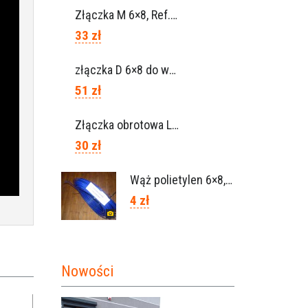
Złączka M 6×8, Ref. 0115.0102
33 zł
złączka D 6×8 do węża, Ref. 0113.0106
51 zł
Złączka obrotowa Lisam do węża 6×8 / Ref. 0160.0100
30 zł
Wąż polietylen 6×8, Ref.0120.0203
4 zł
Nowości