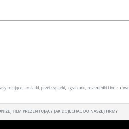
y rolujące, kosiarki, przetrząsarki, zgrabiarki, rozrzutniki i inne, rów
ONIŻEJ FILM PREZENTUJĄCY JAK DOJECHAĆ DO NASZEJ FIRMY