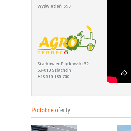
Wyświetleń
: 590
Starkówiec Piątkowski 52,
63-013 Szlachcin
+48 515 185 700
Podobne
oferty