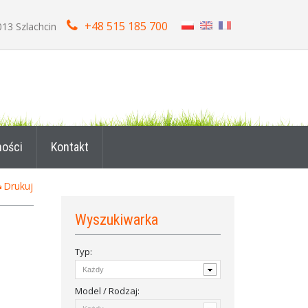
+48 515 185 700
013 Szlachcin
ności
Kontakt
Drukuj
Wyszukiwarka
Typ:
Model / Rodzaj: