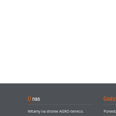
O
nas
Godz
Witamy na stronie AGRO-terreco.
Ponied