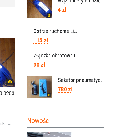
Wąż polietylen 6×8, Ref.0120.0203
4 zł
Ostrze ruchome Lisam, Ref. A1208
115 zł
Złączka obrotowa Lisam do węża 6×8 / Ref. 0160.0100
30 zł
Sekator pneumatyczny VICTORY (Campagnola Włochy)
780 zł
20.0203
Nowości
polska