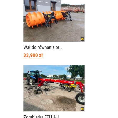
Wał do równania pryzm z kiszonką -TORNADO-SPAWEX
33,900 zł
Zgrabiarka FELLA JURA 1402