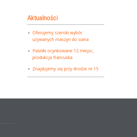
Aktualności
Oferujemy szeroki wybór
używanych maszyn do siana
Paśniki ocynkowane 12 miejsc,
produkcja francuska
Znajdujemy się przy drodze nr 15
,