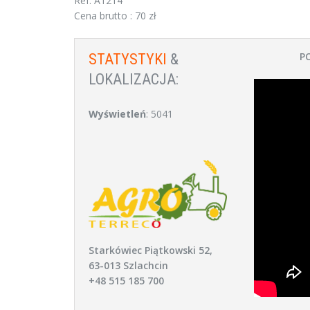
Ref. A1214
Cena brutto : 70 zł
P
STATYSTYKI
&
LOKALIZACJA:
Wyświetleń
: 5041
Starkówiec Piątkowski 52,
63-013 Szlachcin
+48 515 185 700