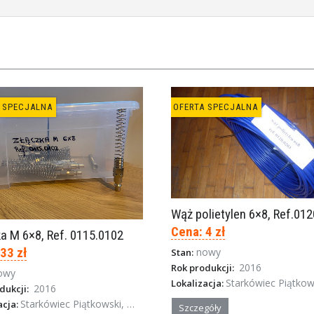
 SPECJALNA
OFERTA SPECJALNA
Wąż polietylen 6×8, Ref.01
Cena: 4 zł
a M 6×8, Ref. 0115.0102
33 zł
nowy
Stan:
2016
Rok produkcji:
owy
Starkówiec Piątkowski, Wielko
Lokalizacja:
2016
dukcji:
Starkówiec Piątkowski, Wielkopolska
acja:
Szczegóły