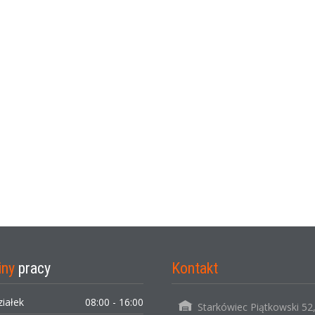
iny
pracy
Kontakt
ziałek
08:00 - 16:00
Starkówiec Piątkowski 52