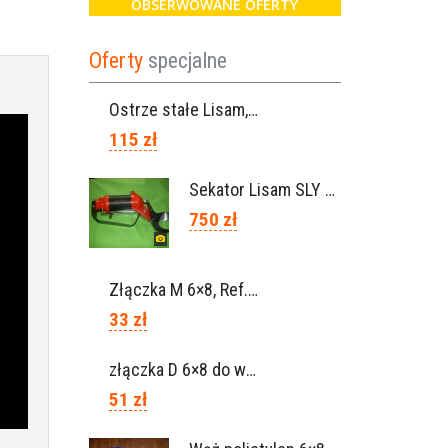
OBSERWOWANE OFERTY
Oferty
specjalne
Ostrze stałe Lisam, Ref. A1206
115 zł
Sekator Lisam SLY / przedłużki 0,5m 1m (Włochy)
750 zł
Złączka M 6×8, Ref. 0115.0102
33 zł
złączka D 6×8 do węża, Ref. 0113.0106
51 zł