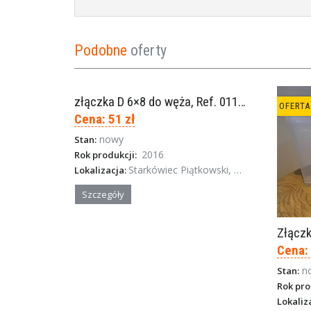
Podobne
oferty
złączka D 6×8 do węża, Ref. 0113.0106
OFERTA SPECJALNA
OFERTA
Cena: 51 zł
nowy
Stan:
2016
Rok produkcji:
Starkówiec Piątkowski, Wielkopolska
Lokalizacja:
Szczegóły
Złączk
Cena: 
n
Stan:
Rok pro
Lokaliz