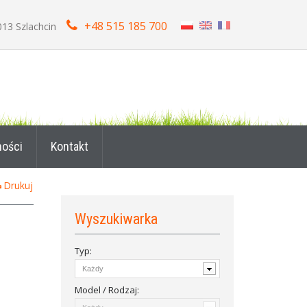
+48 515 185 700
013 Szlachcin
ności
Kontakt
Drukuj
Wyszukiwarka
Typ:
Model / Rodzaj: