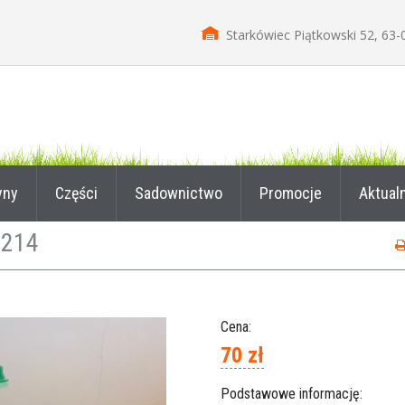
Starkówiec Piątkowski 52, 63-
yny
Części
Sadownictwo
Promocje
Aktual
1214
Cena:
70 zł
Podstawowe informację: