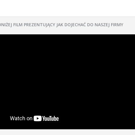
ONIŻEJ FILM PREZENTUJĄCY JAK DOJECHAĆ DO NASZEJ FIRMY