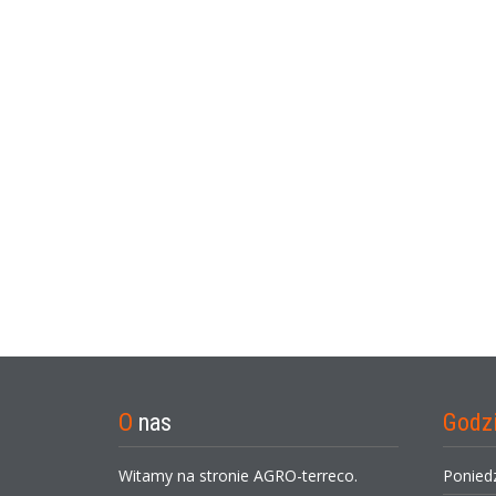
O
nas
Godz
Witamy na stronie AGRO-terreco.
Ponied