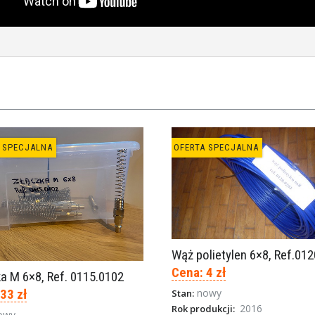
 SPECJALNA
OFERTA SPECJALNA
Wąż polietylen 6×8, Ref.01
Cena: 4 zł
a M 6×8, Ref. 0115.0102
33 zł
nowy
Stan:
2016
Rok produkcji:
owy