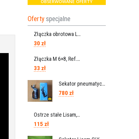
OBSERWOWANE OFERTY
Oferty
specjalne
Złączka obrotowa Lisam do węża 6×8 / Ref. 0160.0100
30 zł
Złączka M 6×8, Ref. 0115.0102
33 zł
Sekator pneumatyczny VICTORY (Campagnola Włochy)
780 zł
Ostrze stałe Lisam, Ref. A1206
115 zł