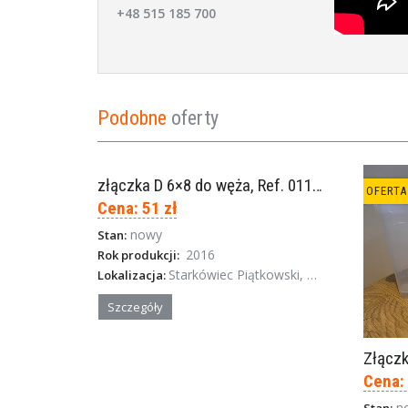
+48 515 185 700
Podobne
oferty
złączka D 6×8 do węża, Ref. 0113.0106
OFERTA SPECJALNA
OFERTA
Cena: 51 zł
nowy
Stan:
2016
Rok produkcji:
Starkówiec Piątkowski, Wielkopolska
Lokalizacja:
Szczegóły
Złączk
Cena: 
n
Stan: