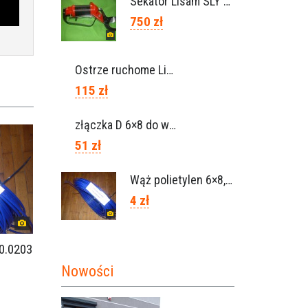
Sekator Lisam SLY / przedłużki 0,5m 1m (Włochy)
750 zł
Ostrze ruchome Lisam, Ref. A1208
115 zł
złączka D 6×8 do węża, Ref. 0113.0106
51 zł
Wąż polietylen 6×8, Ref.0120.0203
4 zł
20.0203
Nowości