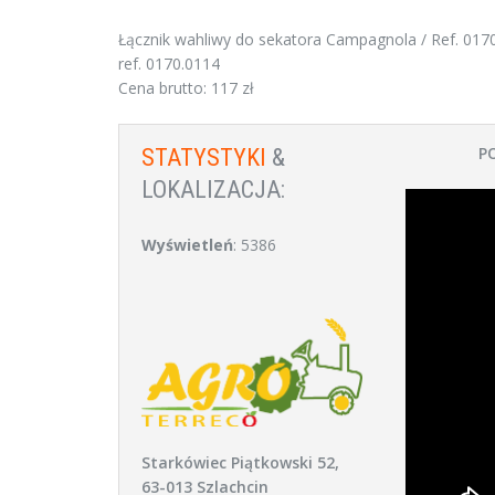
Łącznik wahliwy do sekatora Campagnola / Ref. 017
ref. 0170.0114
Cena brutto: 117 zł
P
STATYSTYKI
&
LOKALIZACJA:
Wyświetleń
: 5386
Starkówiec Piątkowski 52,
63-013 Szlachcin