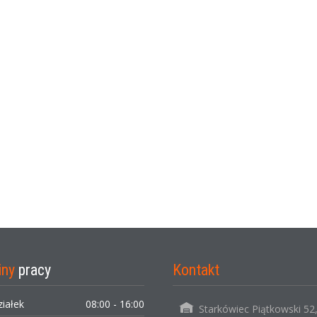
iny
pracy
Kontakt
ziałek
08:00 - 16:00
Starkówiec Piątkowski 52