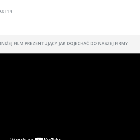
0.0114
ONIŻEJ FILM PREZENTUJĄCY JAK DOJECHAĆ DO NASZEJ FIRMY