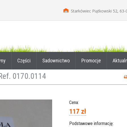
Starkówiec Piątkowski 52, 63-
yny
Części
Sadownictwo
Promocje
Aktual
Ref. 0170.0114
Cena:
117 zł
Podstawowe informację: