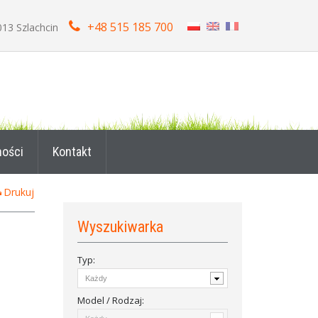
+48 515 185 700
013 Szlachcin
ności
Kontakt
Drukuj
Wyszukiwarka
Typ:
Model / Rodzaj: