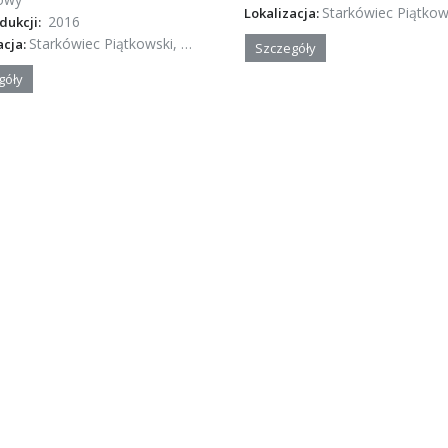
Starkówiec Piątkowski, Wielko
Lokalizacja:
2016
dukcji:
Starkówiec Piątkowski, Wielkopolska
acja:
Szczegóły
góły