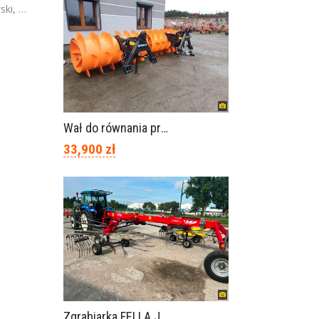
polska
Wał do równania pryzm z kiszonką -TORNADO-SPAWEX
33,900 zł
Zgrabiarka FELLA JURA 1402