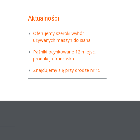
Aktualności
Oferujemy szeroki wybór
używanych maszyn do siana
Paśniki ocynkowane 12 miejsc,
produkcja francuska
Znajdujemy się przy drodze nr 15
,