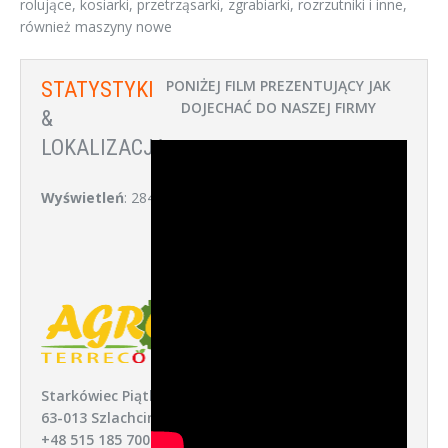
rolujące, kosiarki, przetrząsarki, zgrabiarki, rozrzutniki i inne,
również maszyny nowe
PONIŻEJ FILM PREZENTUJĄCY JAK
STATYSTYKI
DOJECHAĆ DO NASZEJ FIRMY
&
LOKALIZACJA:
Wyświetleń
: 284
Starkówiec Piątkowski 52,
63-013 Szlachcin
+48 515 185 700