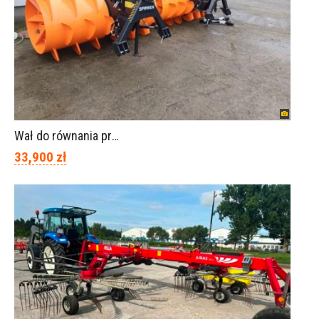
Wał do równania pryzm z kiszonką -TORNADO-SPAWEX
33,900 zł