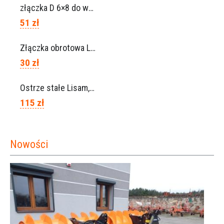
złączka D 6×8 do węża, Ref. 0113.0106
51 zł
Złączka obrotowa Lisam do węża 6×8 / Ref. 0160.0100
30 zł
Ostrze stałe Lisam, Ref. A1206
115 zł
Nowości