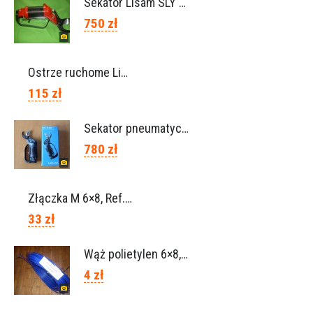
Sekator Lisam SLY / przedłużki 0,5m 1m (Włochy)
750 zł
Ostrze ruchome Lisam, Ref. A1208
115 zł
Sekator pneumatyczny VICTORY (Campagnola Włochy)
780 zł
Złączka M 6×8, Ref. 0115.0102
33 zł
Wąż polietylen 6×8, Ref.0120.0203
4 zł