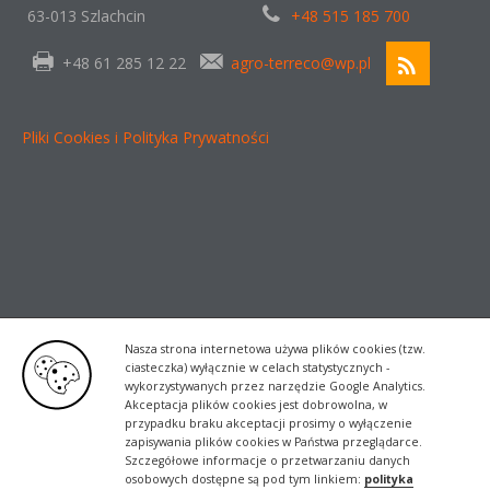
63-013 Szlachcin
+48 515 185 700
+48 61 285 12 22
agro-terreco@wp.pl
Pliki Cookies i Polityka Prywatności
Nasza strona internetowa używa plików cookies (tzw.
ciasteczka) wyłącznie w celach statystycznych -
wykorzystywanych przez narzędzie Google Analytics.
Akceptacja plików cookies jest dobrowolna, w
przypadku braku akceptacji prosimy o wyłączenie
zapisywania plików cookies w Państwa przeglądarce.
Szczegółowe informacje o przetwarzaniu danych
osobowych dostępne są pod tym linkiem:
polityka