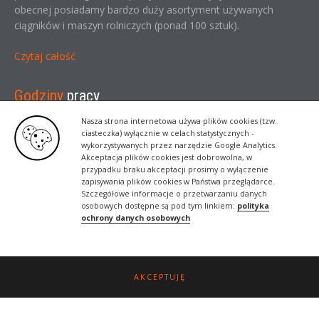
obecnej posiadamy bardzo duży asortyment używanych
ciągników i maszyn rolniczych (ponad 100 sztuk).
Czytaj całość
Godziny
pracy
Nasza strona internetowa używa plików cookies (tzw.
Poniedziałek
08:00 - 16:00
ciasteczka) wyłącznie w celach statystycznych -
wykorzystywanych przez narzędzie Google Analytics.
Wtorek
08:00 - 16:00
Akceptacja plików cookies jest dobrowolna, w
przypadku braku akceptacji prosimy o wyłączenie
Środa
08:00 - 16:00
zapisywania plików cookies w Państwa przeglądarce.
Szczegółowe informacje o przetwarzaniu danych
Czwartek
08:00 - 16:00
osobowych dostępne są pod tym linkiem:
polityka
ochrony danych osobowych
Piątek
08:00 - 16:00
Sobota
Zamknięte
Niedziela
Zamknięte
AKCEPTUJĘ
Kontakt