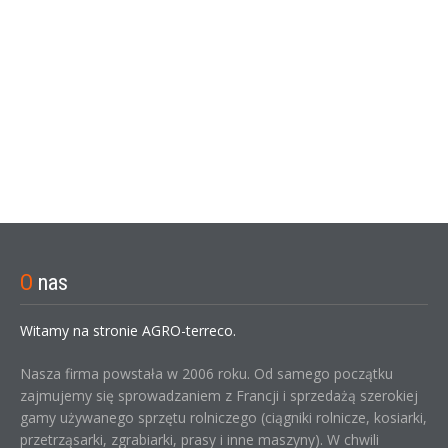
O
nas
Witamy na stronie AGRO-terreco.
Nasza firma powstała w 2006 roku. Od samego początku
zajmujemy się sprowadzaniem z Francji i sprzedażą szerokiej
gamy używanego sprzętu rolniczego (ciągniki rolnicze, kosiarki,
przetrząsarki, zgrabiarki, prasy i inne maszyny). W chwili